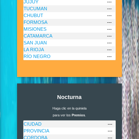
JUJUY
---
TUCUMAN
---
CHUBUT
---
FORMOSA
---
MISIONES
---
CATAMARCA
---
SAN JUAN
---
LA RIOJA
---
RÍO NEGRO
---
Nocturna
Haga clic en la quiniela
para ver los
Premios
.
CIUDAD
---
PROVINCIA
---
CORDOBA
---