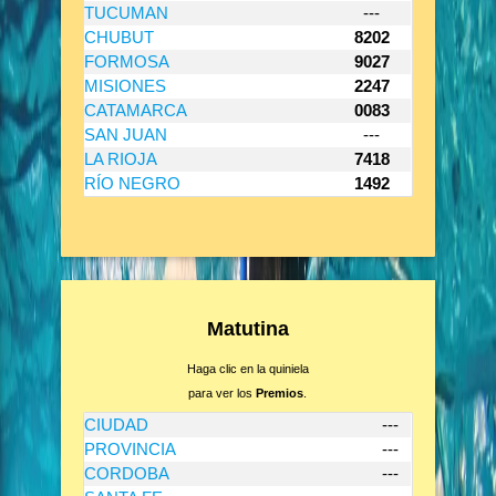
TUCUMAN
---
CHUBUT
8202
FORMOSA
9027
MISIONES
2247
CATAMARCA
0083
SAN JUAN
---
LA RIOJA
7418
RÍO NEGRO
1492
Matutina
Haga clic en la quiniela
para ver los
Premios
.
CIUDAD
---
PROVINCIA
---
CORDOBA
---