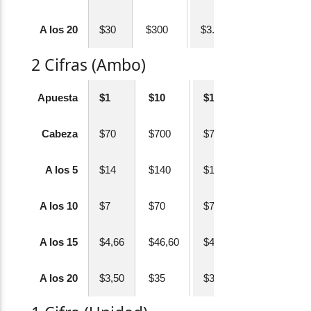
A los 20
$30
$300
$3.000
2 Cifras (Ambo)
Apuesta
$1
$10
$100
Cabeza
$70
$700
$7.000
A los 5
$14
$140
$1.400
A los 10
$7
$70
$700
A los 15
$4,66
$46,60
$466
A los 20
$3,50
$35
$350