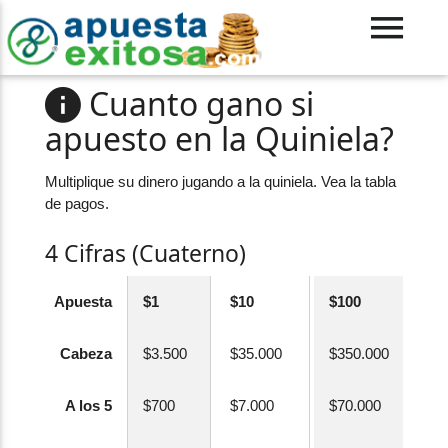
Cuanto gano si
apuesto en la Quiniela?
Multiplique su dinero jugando a la quiniela. Vea la tabla
de pagos.
4 Cifras (Cuaterno)
Apuesta
$1
$10
$100
Cabeza
$3.500
$35.000
$350.000
A los 5
$700
$7.000
$70.000