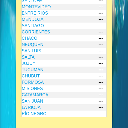
SANTA FE
---
MONTEVIDEO
---
ENTRE RIOS
---
MENDOZA
---
SANTIAGO
---
CORRIENTES
---
CHACO
---
NEUQUEN
---
SAN LUIS
---
SALTA
---
JUJUY
---
TUCUMAN
---
CHUBUT
---
FORMOSA
---
MISIONES
---
CATAMARCA
---
SAN JUAN
---
LA RIOJA
---
RÍO NEGRO
---