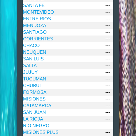
SANTA FE
---
MONTEVIDEO
---
ENTRE RIOS
---
MENDOZA
---
SANTIAGO
---
CORRIENTES
---
CHACO
---
NEUQUEN
---
SAN LUIS
---
SALTA
---
JUJUY
---
TUCUMAN
---
CHUBUT
---
FORMOSA
---
MISIONES
---
CATAMARCA
---
SAN JUAN
---
LA RIOJA
---
RÍO NEGRO
---
MISIONES PLUS
---