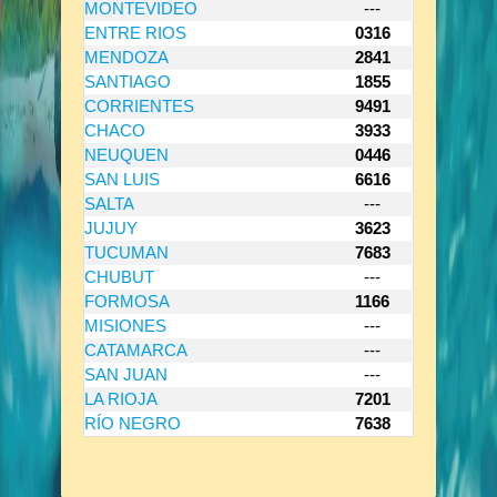
MONTEVIDEO
---
ENTRE RIOS
0316
MENDOZA
2841
SANTIAGO
1855
CORRIENTES
9491
CHACO
3933
NEUQUEN
0446
SAN LUIS
6616
SALTA
---
JUJUY
3623
TUCUMAN
7683
CHUBUT
---
FORMOSA
1166
MISIONES
---
CATAMARCA
---
SAN JUAN
---
LA RIOJA
7201
RÍO NEGRO
7638