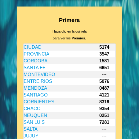
Primera
Haga clic en la quiniela
para ver los
Premios
.
CIUDAD
5174
PROVINCIA
3547
CORDOBA
1581
SANTA FE
6651
MONTEVIDEO
---
ENTRE RIOS
5076
MENDOZA
0487
SANTIAGO
4121
CORRIENTES
8319
CHACO
9354
NEUQUEN
0251
SAN LUIS
7281
SALTA
---
JUJUY
---