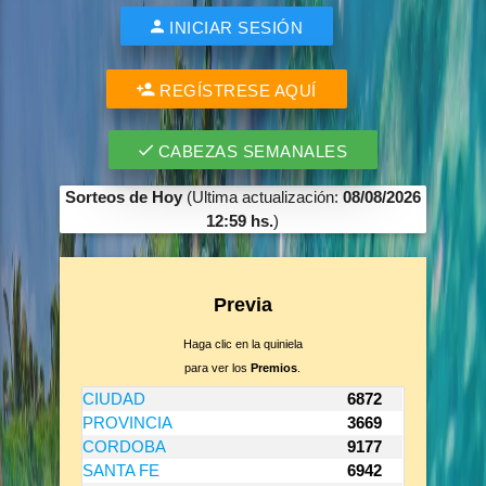
INICIAR SESIÓN
REGÍSTRESE AQUÍ
CABEZAS SEMANALES
Sorteos de Hoy
(Ultima actualización:
08/08/2026
12:59 hs.
)
Previa
Haga clic en la quiniela
para ver los
Premios
.
CIUDAD
6872
PROVINCIA
3669
CORDOBA
9177
SANTA FE
6942