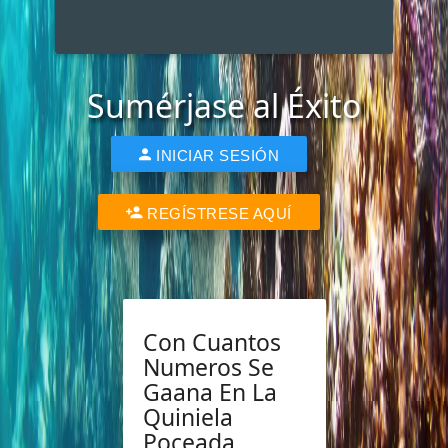
Sumérjase al Éxito
INICIAR SESIÓN
REGÍSTRESE AQUÍ
Con Cuantos
Numeros Se
Gaana En La
Quiniela
Poceada