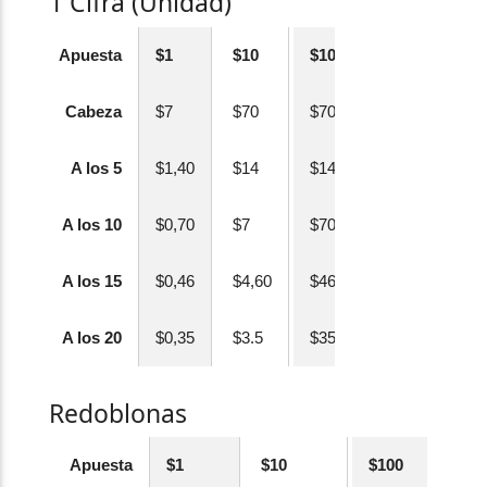
1 Cifra (Unidad)
Apuesta
$1
$10
$100
Cabeza
$7
$70
$700
A los 5
$1,40
$14
$140
A los 10
$0,70
$7
$70
A los 15
$0,46
$4,60
$46
A los 20
$0,35
$3.5
$35
Redoblonas
Apuesta
$1
$10
$100