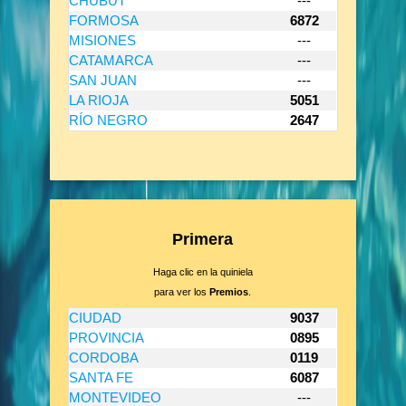
CHUBUT
---
FORMOSA
6872
MISIONES
---
CATAMARCA
---
SAN JUAN
---
LA RIOJA
5051
RÍO NEGRO
2647
Primera
Haga clic en la quiniela
para ver los
Premios
.
CIUDAD
9037
PROVINCIA
0895
CORDOBA
0119
SANTA FE
6087
MONTEVIDEO
---