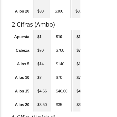
A los 20
$30
$300
$3.000
2 Cifras (Ambo)
Apuesta
$1
$10
$100
Cabeza
$70
$700
$7.000
A los 5
$14
$140
$1.400
A los 10
$7
$70
$700
A los 15
$4,66
$46,60
$466
A los 20
$3,50
$35
$350