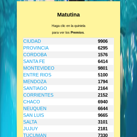
Matutina
Haga clic en la quiniela
para ver los
Premios
.
CIUDAD
9906
PROVINCIA
6295
CORDOBA
1576
SANTA FE
6414
MONTEVIDEO
9801
ENTRE RIOS
5100
MENDOZA
1794
SANTIAGO
2164
CORRIENTES
2152
CHACO
6940
NEUQUEN
6644
SAN LUIS
9665
SALTA
3101
JUJUY
2181
TUCUMAN
7330