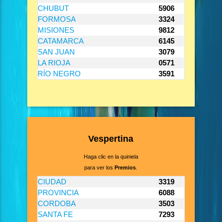
CHUBUT
5906
FORMOSA
3324
MISIONES
9812
CATAMARCA
6145
SAN JUAN
3079
LA RIOJA
0571
RÍO NEGRO
3591
Vespertina
Haga clic en la quiniela
para ver los
Premios
.
CIUDAD
3319
PROVINCIA
6088
CORDOBA
3503
SANTA FE
7293