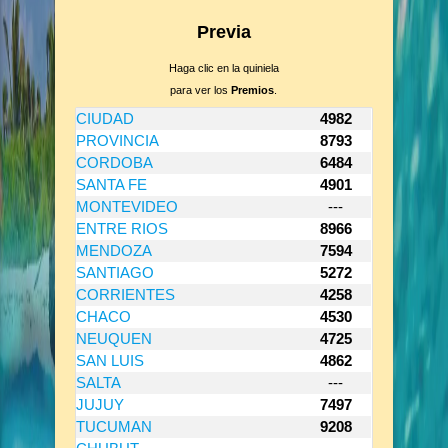
Previa
Haga clic en la quiniela
para ver los
Premios
.
CIUDAD
4982
PROVINCIA
8793
CORDOBA
6484
SANTA FE
4901
MONTEVIDEO
---
ENTRE RIOS
8966
MENDOZA
7594
SANTIAGO
5272
CORRIENTES
4258
CHACO
4530
NEUQUEN
4725
SAN LUIS
4862
SALTA
---
JUJUY
7497
TUCUMAN
9208