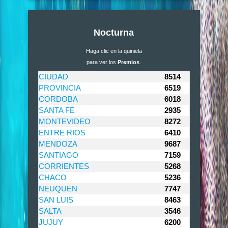
Nocturna
Haga clic en la quiniela
para ver los
Premios
.
CIUDAD
8514
PROVINCIA
6519
CORDOBA
6018
SANTA FE
2935
MONTEVIDEO
8272
ENTRE RIOS
6410
MENDOZA
9687
SANTIAGO
7159
CORRIENTES
5268
CHACO
5236
NEUQUEN
7747
SAN LUIS
8463
SALTA
3546
JUJUY
6200