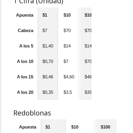
1 Cifra (Unidad)
Apuesta
$1
$10
$100
Cabeza
$7
$70
$700
A los 5
$1,40
$14
$140
A los 10
$0,70
$7
$70
A los 15
$0,46
$4,60
$46
A los 20
$0,35
$3.5
$35
Redoblonas
Apuesta
$1
$10
$100