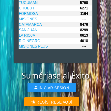
TUCUMAN
5798
CHUBUT
6271
FORMOSA
1164
MISIONES
---
CATAMARCA
8476
SAN JUAN
8299
LA RIOJA
0613
RÍO NEGRO
4018
MISIONES PLUS
---
Sumérjase al Éxito
INICIAR SESIÓN
REGÍSTRESE AQUÍ