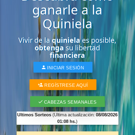
ganarle a la
Quiniela
Vivir de la
quiniela
es posible,
obtenga
su libertad
financiera
INICIAR SESIÓN
REGÍSTRESE AQUÍ
CABEZAS SEMANALES
Ultimos Sorteos
(Ultima actualización:
08/08/2026
01:08 hs.
)