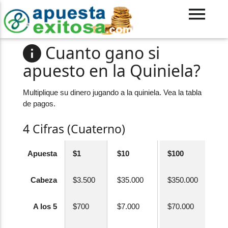
Cuanto gano si
apuesto en la Quiniela?
Multiplique su dinero jugando a la quiniela. Vea la tabla
de pagos.
4 Cifras (Cuaterno)
Apuesta
$1
$10
$100
Cabeza
$3.500
$35.000
$350.000
A los 5
$700
$7.000
$70.000