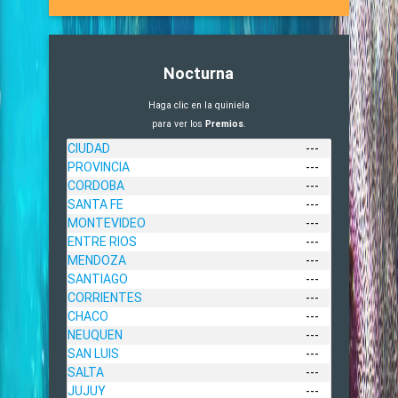
Nocturna
Haga clic en la quiniela
para ver los
Premios
.
CIUDAD
---
PROVINCIA
---
CORDOBA
---
SANTA FE
---
MONTEVIDEO
---
ENTRE RIOS
---
MENDOZA
---
SANTIAGO
---
CORRIENTES
---
CHACO
---
NEUQUEN
---
SAN LUIS
---
SALTA
---
JUJUY
---