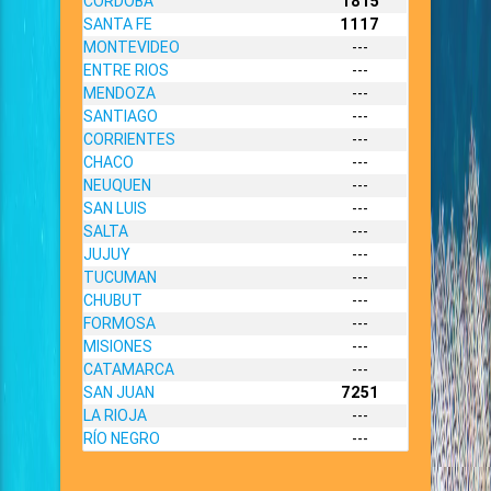
CORDOBA
1815
SANTA FE
1117
MONTEVIDEO
---
ENTRE RIOS
---
MENDOZA
---
SANTIAGO
---
CORRIENTES
---
CHACO
---
NEUQUEN
---
SAN LUIS
---
SALTA
---
JUJUY
---
TUCUMAN
---
CHUBUT
---
FORMOSA
---
MISIONES
---
CATAMARCA
---
SAN JUAN
7251
LA RIOJA
---
RÍO NEGRO
---