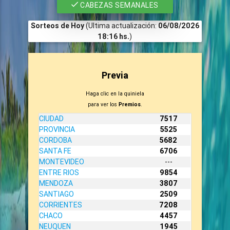
CABEZAS SEMANALES
Sorteos de Hoy
(Ultima actualización:
06/08/2026
18:16 hs.
)
Previa
Haga clic en la quiniela
para ver los
Premios
.
CIUDAD
7517
PROVINCIA
5525
CORDOBA
5682
SANTA FE
6706
MONTEVIDEO
---
ENTRE RIOS
9854
MENDOZA
3807
SANTIAGO
2509
CORRIENTES
7208
CHACO
4457
NEUQUEN
1945