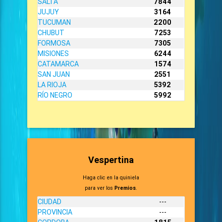
SALTA
7844
JUJUY
3164
TUCUMAN
2200
CHUBUT
7253
FORMOSA
7305
MISIONES
6244
CATAMARCA
1574
SAN JUAN
2551
LA RIOJA
5392
RÍO NEGRO
5992
Vespertina
Haga clic en la quiniela
para ver los
Premios
.
CIUDAD
---
PROVINCIA
---