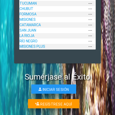
TUCUMAN
---
CHUBUT
---
FORMOSA
---
MISIONES
---
CATAMARCA
---
SAN JUAN
---
LA RIOJA
---
RÍO NEGRO
---
MISIONES PLUS
---
Sumérjase al Éxito
INICIAR SESIÓN
REGÍSTRESE AQUÍ