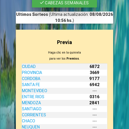
CABEZAS SEMANALES
Ultimos Sorteos
(Ultima actualización:
08/08/2026
10:56 hs.
)
Previa
Haga clic en la quiniela
para ver los
Premios
.
CIUDAD
6872
PROVINCIA
3669
CORDOBA
9177
SANTA FE
6942
MONTEVIDEO
---
ENTRE RIOS
0316
MENDOZA
2841
SANTIAGO
---
CORRIENTES
---
CHACO
---
NEUQUEN
---