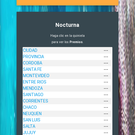
Nocturna
Haga clic en la quiniela
para ver los
Premios
.
CIUDAD
---
PROVINCIA
---
CORDOBA
---
SANTA FE
---
MONTEVIDEO
---
ENTRE RIOS
---
MENDOZA
---
SANTIAGO
---
CORRIENTES
---
CHACO
---
NEUQUEN
---
SAN LUIS
---
SALTA
---
JUJUY
---