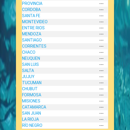
PROVINCIA
---
CORDOBA
---
SANTA FE
---
MONTEVIDEO
---
ENTRE RIOS
---
MENDOZA
---
SANTIAGO
---
CORRIENTES
---
CHACO
---
NEUQUEN
---
SAN LUIS
---
SALTA
---
JUJUY
---
TUCUMAN
---
CHUBUT
---
FORMOSA
---
MISIONES
---
CATAMARCA
---
SAN JUAN
---
LA RIOJA
---
RÍO NEGRO
---