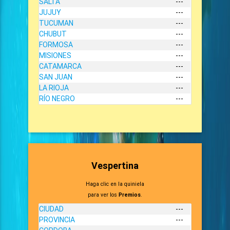
SALTA
---
JUJUY
---
TUCUMAN
---
CHUBUT
---
FORMOSA
---
MISIONES
---
CATAMARCA
---
SAN JUAN
---
LA RIOJA
---
RÍO NEGRO
---
Vespertina
Haga clic en la quiniela
para ver los
Premios
.
CIUDAD
---
PROVINCIA
---