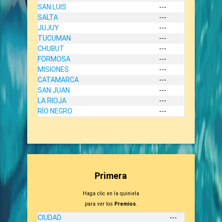
SAN LUIS
---
SALTA
---
JUJUY
---
TUCUMAN
---
CHUBUT
---
FORMOSA
---
MISIONES
---
CATAMARCA
---
SAN JUAN
---
LA RIOJA
---
RÍO NEGRO
---
Primera
Haga clic en la quiniela
para ver los
Premios
.
CIUDAD
---