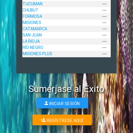
TUCUMAN
---
CHUBUT
---
FORMOSA
---
MISIONES
---
CATAMARCA
---
SAN JUAN
---
LA RIOJA
---
RÍO NEGRO
---
MISIONES PLUS
---
Sumérjase al Éxito
INICIAR SESIÓN
REGÍSTRESE AQUÍ