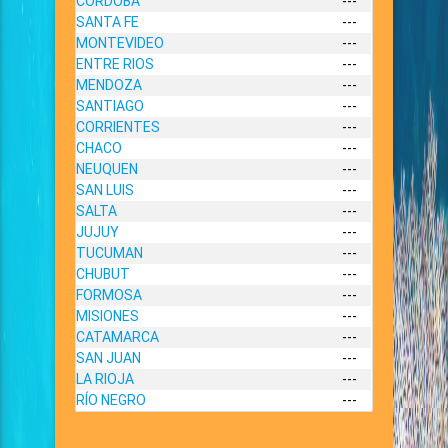
CORDOBA
---
SANTA FE
---
MONTEVIDEO
---
ENTRE RIOS
---
MENDOZA
---
SANTIAGO
---
CORRIENTES
---
CHACO
---
NEUQUEN
---
SAN LUIS
---
SALTA
---
JUJUY
---
TUCUMAN
---
CHUBUT
---
FORMOSA
---
MISIONES
---
CATAMARCA
---
SAN JUAN
---
LA RIOJA
---
RÍO NEGRO
---