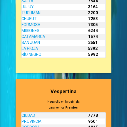
SALTA
7844
JUJUY
3164
TUCUMAN
2200
CHUBUT
7253
FORMOSA
7305
MISIONES
6244
CATAMARCA
1574
SAN JUAN
2551
LA RIOJA
5392
RÍO NEGRO
5992
Vespertina
Haga clic en la quiniela
para ver los
Premios
.
CIUDAD
7778
PROVINCIA
9501