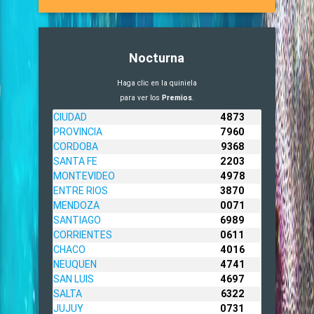
Nocturna
Haga clic en la quiniela
para ver los
Premios
.
CIUDAD
4873
PROVINCIA
7960
CORDOBA
9368
SANTA FE
2203
MONTEVIDEO
4978
ENTRE RIOS
3870
MENDOZA
0071
SANTIAGO
6989
CORRIENTES
0611
CHACO
4016
NEUQUEN
4741
SAN LUIS
4697
SALTA
6322
JUJUY
0731