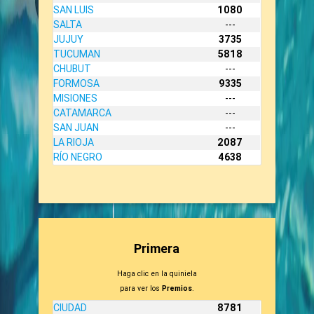
SAN LUIS
1080
SALTA
---
JUJUY
3735
TUCUMAN
5818
CHUBUT
---
FORMOSA
9335
MISIONES
---
CATAMARCA
---
SAN JUAN
---
LA RIOJA
2087
RÍO NEGRO
4638
Primera
Haga clic en la quiniela
para ver los
Premios
.
CIUDAD
8781