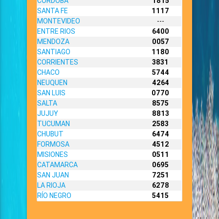
CORDOBA
1815
SANTA FE
1117
MONTEVIDEO
---
ENTRE RIOS
6400
MENDOZA
0057
SANTIAGO
1180
CORRIENTES
3831
CHACO
5744
NEUQUEN
4264
SAN LUIS
0770
SALTA
8575
JUJUY
8813
TUCUMAN
2583
CHUBUT
6474
FORMOSA
4512
MISIONES
0511
CATAMARCA
0695
SAN JUAN
7251
LA RIOJA
6278
RÍO NEGRO
5415