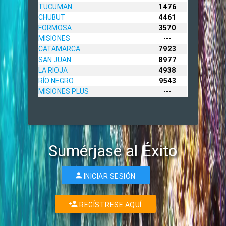
TUCUMAN
1476
CHUBUT
4461
FORMOSA
3570
MISIONES
---
CATAMARCA
7923
SAN JUAN
8977
LA RIOJA
4938
RÍO NEGRO
9543
MISIONES PLUS
---
Sumérjase al Éxito
INICIAR SESIÓN
REGÍSTRESE AQUÍ