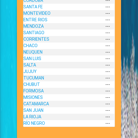
CORDOBA
---
SANTA FE
---
MONTEVIDEO
---
ENTRE RIOS
---
MENDOZA
---
SANTIAGO
---
CORRIENTES
---
CHACO
---
NEUQUEN
---
SAN LUIS
---
SALTA
---
JUJUY
---
TUCUMAN
---
CHUBUT
---
FORMOSA
---
MISIONES
---
CATAMARCA
---
SAN JUAN
---
LA RIOJA
---
RÍO NEGRO
---