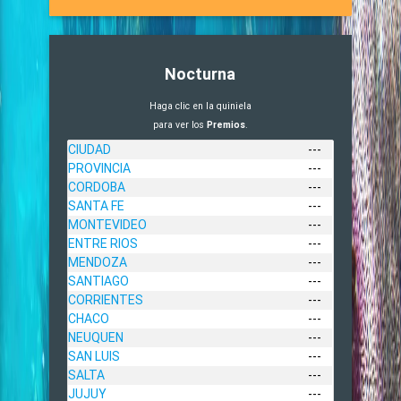
Nocturna
Haga clic en la quiniela
para ver los
Premios
.
CIUDAD
---
PROVINCIA
---
CORDOBA
---
SANTA FE
---
MONTEVIDEO
---
ENTRE RIOS
---
MENDOZA
---
SANTIAGO
---
CORRIENTES
---
CHACO
---
NEUQUEN
---
SAN LUIS
---
SALTA
---
JUJUY
---