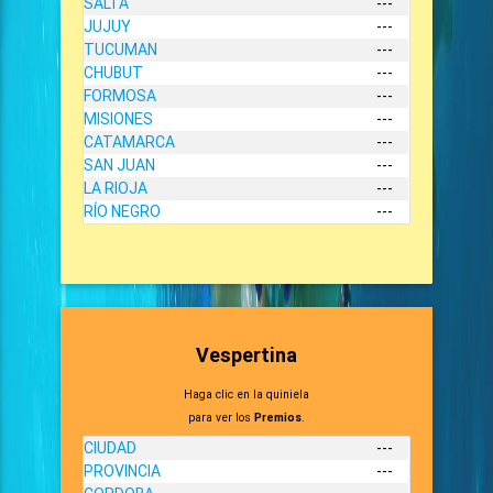
SALTA
---
JUJUY
---
TUCUMAN
---
CHUBUT
---
FORMOSA
---
MISIONES
---
CATAMARCA
---
SAN JUAN
---
LA RIOJA
---
RÍO NEGRO
---
Vespertina
Haga clic en la quiniela
para ver los
Premios
.
CIUDAD
---
PROVINCIA
---