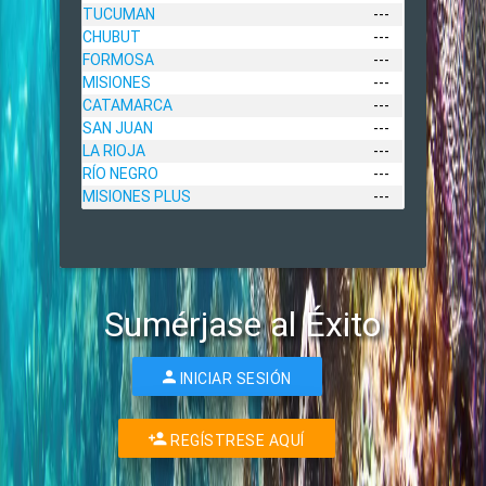
TUCUMAN
---
CHUBUT
---
FORMOSA
---
MISIONES
---
CATAMARCA
---
SAN JUAN
---
LA RIOJA
---
RÍO NEGRO
---
MISIONES PLUS
---
Sumérjase al Éxito
INICIAR SESIÓN
REGÍSTRESE AQUÍ