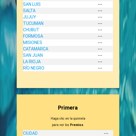
SAN LUIS
---
SALTA
---
JUJUY
---
TUCUMAN
---
CHUBUT
---
FORMOSA
---
MISIONES
---
CATAMARCA
---
SAN JUAN
---
LA RIOJA
---
RÍO NEGRO
---
Primera
Haga clic en la quiniela
para ver los
Premios
.
CIUDAD
---