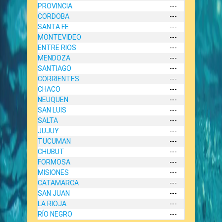
PROVINCIA
---
CORDOBA
---
SANTA FE
---
MONTEVIDEO
---
ENTRE RIOS
---
MENDOZA
---
SANTIAGO
---
CORRIENTES
---
CHACO
---
NEUQUEN
---
SAN LUIS
---
SALTA
---
JUJUY
---
TUCUMAN
---
CHUBUT
---
FORMOSA
---
MISIONES
---
CATAMARCA
---
SAN JUAN
---
LA RIOJA
---
RÍO NEGRO
---