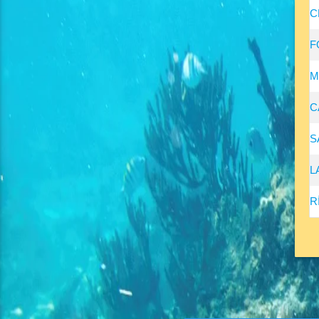
C
F
M
C
S
L
R