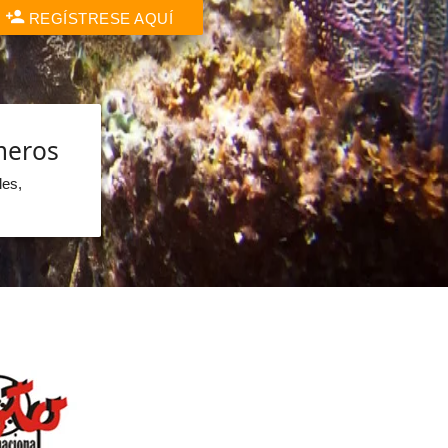
REGÍSTRESE AQUÍ
meros
les,