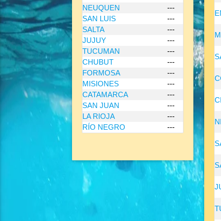
NEUQUEN
---
E
SAN LUIS
---
SALTA
---
M
JUJUY
---
TUCUMAN
---
S
CHUBUT
---
FORMOSA
---
C
MISIONES
---
CATAMARCA
---
C
SAN JUAN
---
LA RIOJA
---
N
RÍO NEGRO
---
S
S
J
T