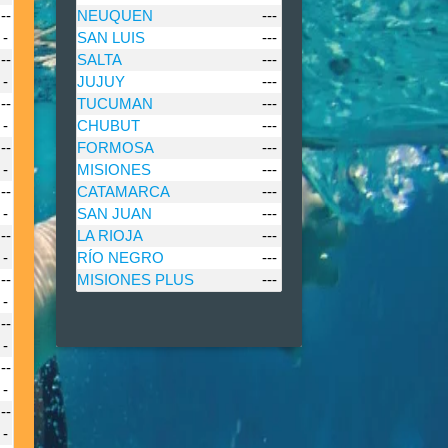
--
NEUQUEN
---
-
SAN LUIS
---
--
SALTA
---
-
JUJUY
---
--
TUCUMAN
---
-
CHUBUT
---
--
FORMOSA
---
-
MISIONES
---
--
CATAMARCA
---
-
SAN JUAN
---
--
LA RIOJA
---
-
RÍO NEGRO
---
--
MISIONES PLUS
---
-
--
-
--
-
--
-