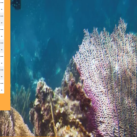
--
-
--
-
--
-
--
-
--
-
--
-
--
-