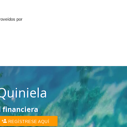
oveídos por
Quiniela
d
financiera
REGÍSTRESE AQUÍ