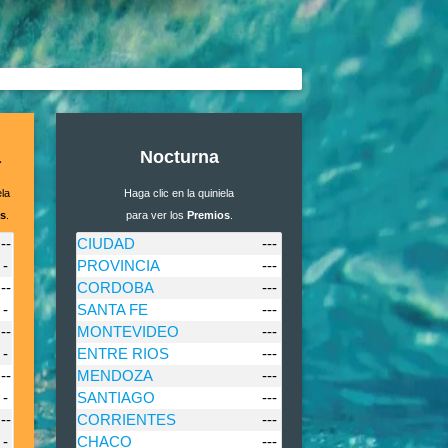
a
Nocturna
ela
Haga clic en la quiniela
s
.
para ver los
Premios
.
--
CIUDAD
---
-
PROVINCIA
---
--
CORDOBA
---
-
SANTA FE
---
--
MONTEVIDEO
---
-
ENTRE RIOS
---
--
MENDOZA
---
-
SANTIAGO
---
--
CORRIENTES
---
-
CHACO
---