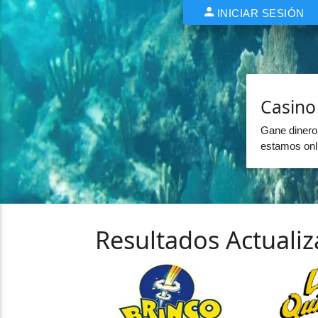
INICIAR SESIÓN
Casin
Gane dinero
estamos onli
Resultados Actuali