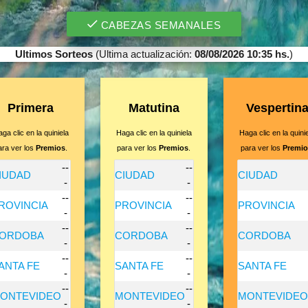
CABEZAS SEMANALES
Ultimos Sorteos
(Ultima actualización:
08/08/2026 10:35 hs.
)
Primera
Matutina
Vespertin
ga clic en la quiniela
Haga clic en la quiniela
Haga clic en la quini
ara ver los
Premios
.
para ver los
Premios
.
para ver los
Premio
--
--
IUDAD
CIUDAD
CIUDAD
-
-
--
--
ROVINCIA
PROVINCIA
PROVINCIA
-
-
--
--
ORDOBA
CORDOBA
CORDOBA
-
-
--
--
ANTA FE
SANTA FE
SANTA FE
-
-
--
--
ONTEVIDEO
MONTEVIDEO
MONTEVIDEO
-
-