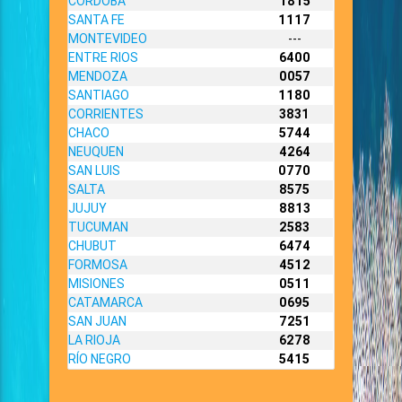
CORDOBA
1815
SANTA FE
1117
MONTEVIDEO
---
ENTRE RIOS
6400
MENDOZA
0057
SANTIAGO
1180
CORRIENTES
3831
CHACO
5744
NEUQUEN
4264
SAN LUIS
0770
SALTA
8575
JUJUY
8813
TUCUMAN
2583
CHUBUT
6474
FORMOSA
4512
MISIONES
0511
CATAMARCA
0695
SAN JUAN
7251
LA RIOJA
6278
RÍO NEGRO
5415