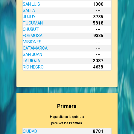
SAN LUIS
1080
SALTA
---
JUJUY
3735
TUCUMAN
5818
CHUBUT
---
FORMOSA
9335
MISIONES
---
CATAMARCA
---
SAN JUAN
---
LA RIOJA
2087
RÍO NEGRO
4638
Primera
Haga clic en la quiniela
para ver los
Premios
.
CIUDAD
8781