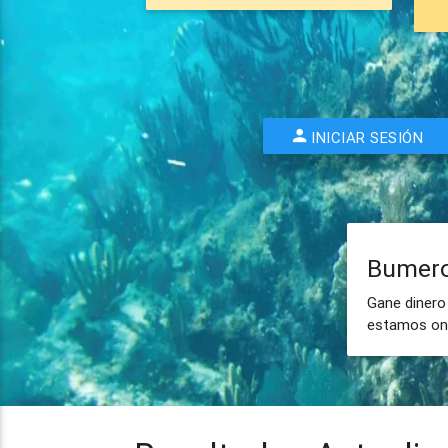
INICIAR SESIÓN
Bumero
Gane dinero
estamos onl