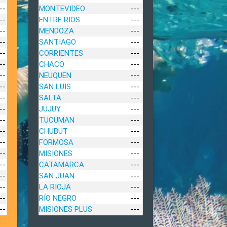
--
MONTEVIDEO
---
--
ENTRE RIOS
---
--
MENDOZA
---
--
SANTIAGO
---
--
CORRIENTES
---
--
CHACO
---
--
NEUQUEN
---
--
SAN LUIS
---
--
SALTA
---
--
JUJUY
---
--
TUCUMAN
---
--
CHUBUT
---
--
FORMOSA
---
--
MISIONES
---
--
CATAMARCA
---
--
SAN JUAN
---
--
LA RIOJA
---
--
RÍO NEGRO
---
--
MISIONES PLUS
---