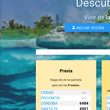
Descub
Vivir de l
INICIAR SESIÓN
Previa
Haga clic en la quiniela
para ver los
Premios
.
pa
CIUDAD
---
PROVINCIA
---
C
CORDOBA
6484
P
SANTA FE
4901
C