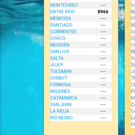
MONTEVIDEO
---
S
ENTRE RIOS
8966
M
MENDOZA
---
E
SANTIAGO
---
M
CORRIENTES
---
S
CHACO
---
C
NEUQUEN
---
C
SAN LUIS
---
N
SALTA
---
S
JUJUY
---
S
TUCUMAN
---
J
CHUBUT
---
T
FORMOSA
---
C
MISIONES
---
F
CATAMARCA
---
M
SAN JUAN
---
C
LA RIOJA
---
S
RÍO NEGRO
---
L
R