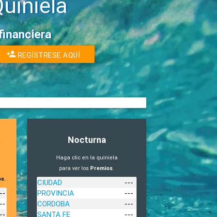
uiniela
financiera
REGÍSTRESE AQUÍ
a
Nocturna
Haga clic en la quiniela
para ver los
Premios
.
os
.
CIUDAD
---
--
PROVINCIA
---
--
CORDOBA
---
--
SANTA FE
---