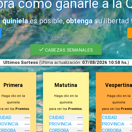
ra como ganarle a la Q
a
quiniela
es posible,
obtenga
su libertad
CABEZAS SEMANALES
Ultimos Sorteos
(Ultima actualización:
07/08/2026 10:58 hs.
)
Primera
Matutina
Vespertin
Haga clic en la
Haga clic en la
Haga clic en la
quiniela
quiniela
quiniela
ra ver los
Premios
.
para ver los
Premios
.
para ver los
Premi
IUDAD
---
CIUDAD
---
CIUDAD
-
ROVINCIA
---
PROVINCIA
---
PROVINCIA
-
ORDOBA
---
CORDOBA
---
CORDOBA
-