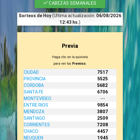
CABEZAS SEMANALES
Sorteos de Hoy
(Ultima actualización:
06/08/2026
12:43 hs.
)
Previa
Haga clic en la quiniela
para ver los
Premios
.
CIUDAD
7517
PROVINCIA
5525
CORDOBA
5682
SANTA FE
6706
MONTEVIDEO
---
ENTRE RIOS
9854
MENDOZA
3807
SANTIAGO
2509
CORRIENTES
7208
CHACO
4457
NEUQUEN
1945