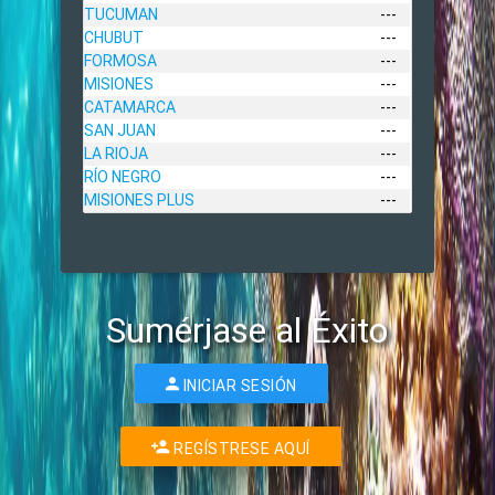
TUCUMAN
---
CHUBUT
---
FORMOSA
---
MISIONES
---
CATAMARCA
---
SAN JUAN
---
LA RIOJA
---
RÍO NEGRO
---
MISIONES PLUS
---
Sumérjase al Éxito
INICIAR SESIÓN
REGÍSTRESE AQUÍ