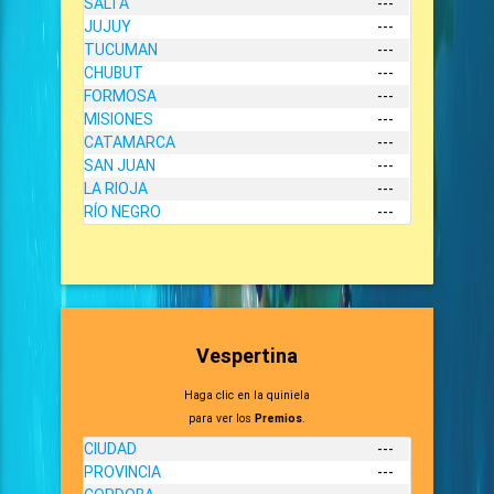
SALTA
---
JUJUY
---
TUCUMAN
---
CHUBUT
---
FORMOSA
---
MISIONES
---
CATAMARCA
---
SAN JUAN
---
LA RIOJA
---
RÍO NEGRO
---
Vespertina
Haga clic en la quiniela
para ver los
Premios
.
CIUDAD
---
PROVINCIA
---