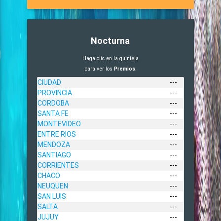
Nocturna
Haga clic en la quiniela
para ver los
Premios
.
CIUDAD
---
PROVINCIA
---
CORDOBA
---
SANTA FE
---
MONTEVIDEO
---
ENTRE RIOS
---
MENDOZA
---
SANTIAGO
---
CORRIENTES
---
CHACO
---
NEUQUEN
---
SAN LUIS
---
SALTA
---
JUJUY
---