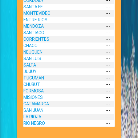
CORDOBA
---
SANTA FE
---
MONTEVIDEO
---
ENTRE RIOS
---
MENDOZA
---
SANTIAGO
---
CORRIENTES
---
CHACO
---
NEUQUEN
---
SAN LUIS
---
SALTA
---
JUJUY
---
TUCUMAN
---
CHUBUT
---
FORMOSA
---
MISIONES
---
CATAMARCA
---
SAN JUAN
---
LA RIOJA
---
RÍO NEGRO
---