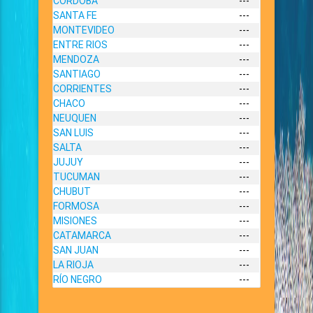
CORDOBA
---
SANTA FE
---
MONTEVIDEO
---
ENTRE RIOS
---
MENDOZA
---
SANTIAGO
---
CORRIENTES
---
CHACO
---
NEUQUEN
---
SAN LUIS
---
SALTA
---
JUJUY
---
TUCUMAN
---
CHUBUT
---
FORMOSA
---
MISIONES
---
CATAMARCA
---
SAN JUAN
---
LA RIOJA
---
RÍO NEGRO
---