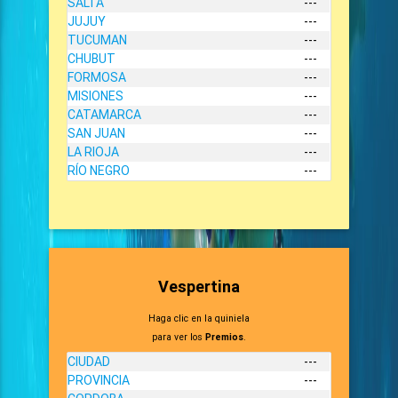
SALTA
---
JUJUY
---
TUCUMAN
---
CHUBUT
---
FORMOSA
---
MISIONES
---
CATAMARCA
---
SAN JUAN
---
LA RIOJA
---
RÍO NEGRO
---
Vespertina
Haga clic en la quiniela
para ver los
Premios
.
CIUDAD
---
PROVINCIA
---