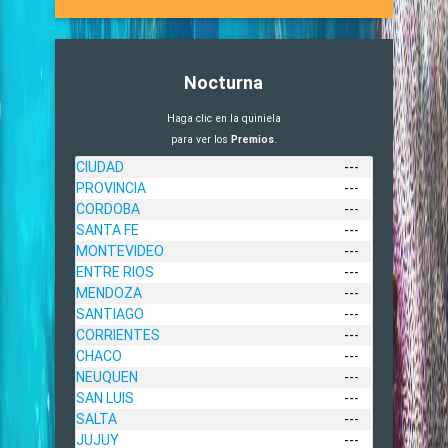
Nocturna
Haga clic en la quiniela
para ver los
Premios
.
CIUDAD
---
PROVINCIA
---
CORDOBA
---
SANTA FE
---
MONTEVIDEO
---
ENTRE RIOS
---
MENDOZA
---
SANTIAGO
---
CORRIENTES
---
CHACO
---
NEUQUEN
---
SAN LUIS
---
SALTA
---
JUJUY
---