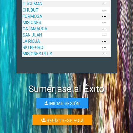
TUCUMAN
---
CHUBUT
---
FORMOSA
---
MISIONES
---
CATAMARCA
---
SAN JUAN
---
LA RIOJA
---
RÍO NEGRO
---
MISIONES PLUS
---
Sumérjase al Éxito
INICIAR SESIÓN
REGÍSTRESE AQUÍ