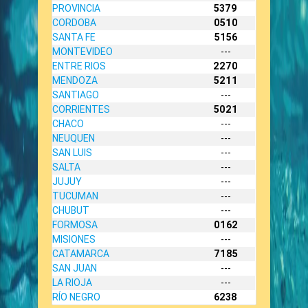
PROVINCIA
5379
CORDOBA
0510
SANTA FE
5156
MONTEVIDEO
---
ENTRE RIOS
2270
MENDOZA
5211
SANTIAGO
---
CORRIENTES
5021
CHACO
---
NEUQUEN
---
SAN LUIS
---
SALTA
---
JUJUY
---
TUCUMAN
---
CHUBUT
---
FORMOSA
0162
MISIONES
---
CATAMARCA
7185
SAN JUAN
---
LA RIOJA
---
RÍO NEGRO
6238