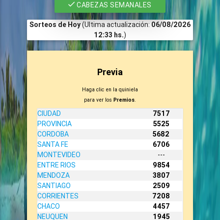
CABEZAS SEMANALES
Sorteos de Hoy
(Ultima actualización:
06/08/2026
12:33 hs.
)
Previa
Haga clic en la quiniela
para ver los
Premios
.
CIUDAD
7517
PROVINCIA
5525
CORDOBA
5682
SANTA FE
6706
MONTEVIDEO
---
ENTRE RIOS
9854
MENDOZA
3807
SANTIAGO
2509
CORRIENTES
7208
CHACO
4457
NEUQUEN
1945