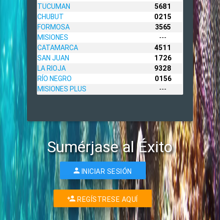
TUCUMAN
5681
CHUBUT
0215
FORMOSA
3565
MISIONES
---
CATAMARCA
4511
SAN JUAN
1726
LA RIOJA
9328
RÍO NEGRO
0156
MISIONES PLUS
---
Sumérjase al Éxito
INICIAR SESIÓN
REGÍSTRESE AQUÍ