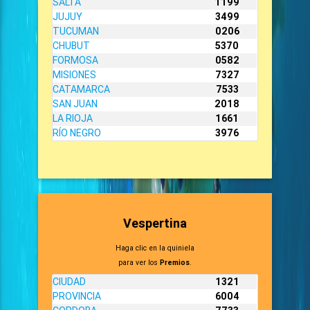
SALTA
1199
JUJUY
3499
TUCUMAN
0206
CHUBUT
5370
FORMOSA
0582
MISIONES
7327
CATAMARCA
7533
SAN JUAN
2018
LA RIOJA
1661
RÍO NEGRO
3976
Vespertina
Haga clic en la quiniela
para ver los
Premios
.
CIUDAD
1321
PROVINCIA
6004