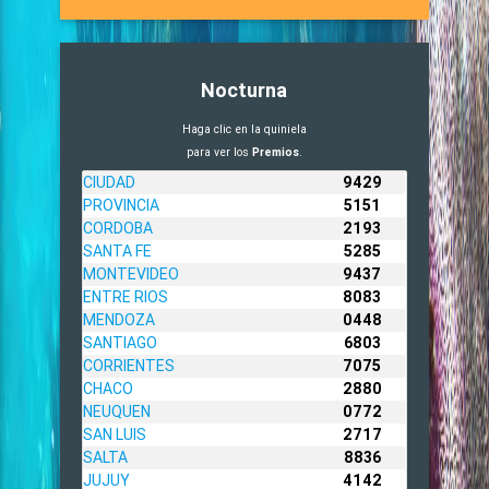
Nocturna
Haga clic en la quiniela
para ver los
Premios
.
CIUDAD
9429
PROVINCIA
5151
CORDOBA
2193
SANTA FE
5285
MONTEVIDEO
9437
ENTRE RIOS
8083
MENDOZA
0448
SANTIAGO
6803
CORRIENTES
7075
CHACO
2880
NEUQUEN
0772
SAN LUIS
2717
SALTA
8836
JUJUY
4142