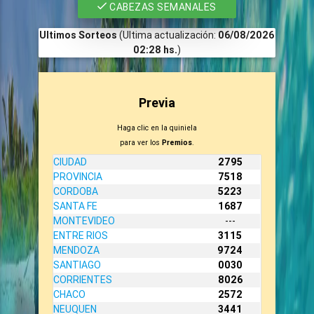
CABEZAS SEMANALES
Ultimos Sorteos
(Ultima actualización:
06/08/2026
02:28 hs.
)
Previa
Haga clic en la quiniela
para ver los
Premios
.
CIUDAD
2795
PROVINCIA
7518
CORDOBA
5223
SANTA FE
1687
MONTEVIDEO
---
ENTRE RIOS
3115
MENDOZA
9724
SANTIAGO
0030
CORRIENTES
8026
CHACO
2572
NEUQUEN
3441