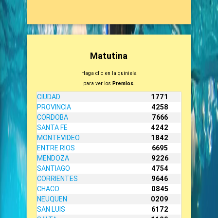
Matutina
Haga clic en la quiniela
para ver los
Premios
.
CIUDAD
1771
PROVINCIA
4258
CORDOBA
7666
SANTA FE
4242
MONTEVIDEO
1842
ENTRE RIOS
6695
MENDOZA
9226
SANTIAGO
4754
CORRIENTES
9646
CHACO
0845
NEUQUEN
0209
SAN LUIS
6172