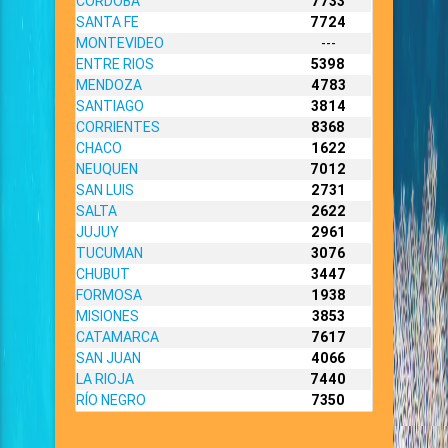
CORDOBA
7733
SANTA FE
7724
MONTEVIDEO
---
ENTRE RIOS
5398
MENDOZA
4783
SANTIAGO
3814
CORRIENTES
8368
CHACO
1622
NEUQUEN
7012
SAN LUIS
2731
SALTA
2622
JUJUY
2961
TUCUMAN
3076
CHUBUT
3447
FORMOSA
1938
MISIONES
3853
CATAMARCA
7617
SAN JUAN
4066
LA RIOJA
7440
RÍO NEGRO
7350