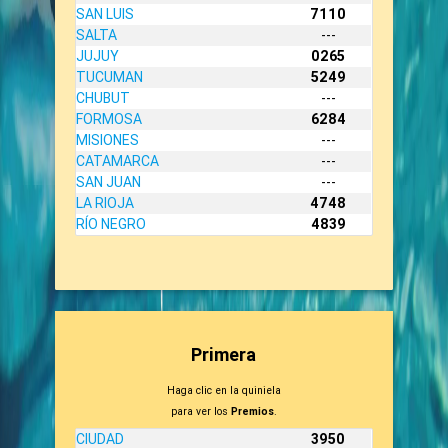
SAN LUIS
7110
SALTA
---
JUJUY
0265
TUCUMAN
5249
CHUBUT
---
FORMOSA
6284
MISIONES
---
CATAMARCA
---
SAN JUAN
---
LA RIOJA
4748
RÍO NEGRO
4839
Primera
Haga clic en la quiniela
para ver los
Premios
.
CIUDAD
3950