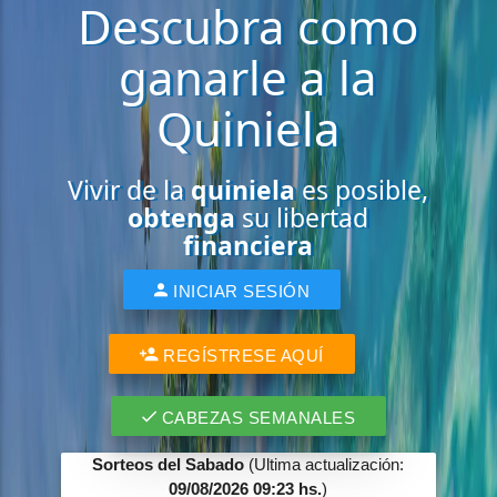
Descubra como
ganarle a la
Quiniela
Vivir de la
quiniela
es posible,
obtenga
su libertad
financiera
INICIAR SESIÓN
REGÍSTRESE AQUÍ
CABEZAS SEMANALES
Sorteos del Sabado
(Ultima actualización:
09/08/2026 09:23 hs.
)