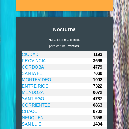
Nocturna
Haga clic en la quiniela
para ver los
Premios
.
CIUDAD
1193
PROVINCIA
3689
CORDOBA
4779
SANTA FE
7066
MONTEVIDEO
1002
ENTRE RIOS
7322
MENDOZA
0072
SANTIAGO
4737
CORRIENTES
0863
CHACO
8702
NEUQUEN
1858
SAN LUIS
1404