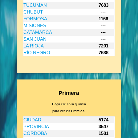
TUCUMAN
7683
CHUBUT
---
FORMOSA
1166
MISIONES
---
CATAMARCA
---
SAN JUAN
---
LA RIOJA
7201
RÍO NEGRO
7638
Primera
Haga clic en la quiniela
para ver los
Premios
.
CIUDAD
5174
PROVINCIA
3547
CORDOBA
1581