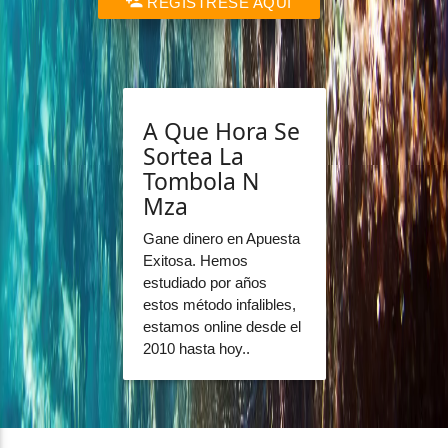
REGÍSTRESE AQUÍ
A Que Hora Se
Sortea La
Tombola N
Mza
Gane dinero en Apuesta
Exitosa. Hemos
estudiado por años
estos método infalibles,
estamos online desde el
2010 hasta hoy..