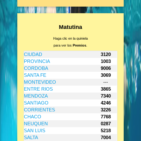
Matutina
Haga clic en la quiniela
para ver los
Premios
.
CIUDAD
3120
PROVINCIA
1003
CORDOBA
9006
SANTA FE
3069
MONTEVIDEO
---
ENTRE RIOS
3865
MENDOZA
7340
SANTIAGO
4246
CORRIENTES
3226
CHACO
7768
NEUQUEN
0287
SAN LUIS
5218
SALTA
7004