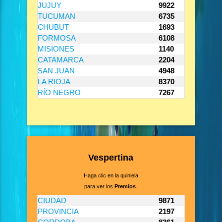
JUJUY
9922
TUCUMAN
6735
CHUBUT
1693
FORMOSA
6108
MISIONES
1140
CATAMARCA
2204
SAN JUAN
4948
LA RIOJA
8370
RÍO NEGRO
7267
Vespertina
Haga clic en la quiniela
para ver los
Premios
.
CIUDAD
9871
PROVINCIA
2197