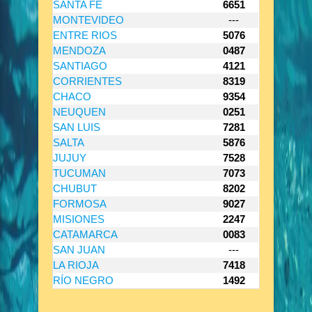
SANTA FE
6651
MONTEVIDEO
---
ENTRE RIOS
5076
MENDOZA
0487
SANTIAGO
4121
CORRIENTES
8319
CHACO
9354
NEUQUEN
0251
SAN LUIS
7281
SALTA
5876
JUJUY
7528
TUCUMAN
7073
CHUBUT
8202
FORMOSA
9027
MISIONES
2247
CATAMARCA
0083
SAN JUAN
---
LA RIOJA
7418
RÍO NEGRO
1492