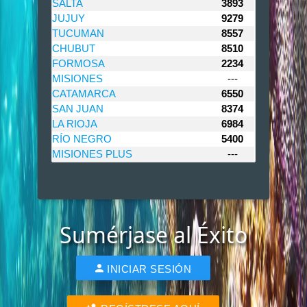
SALTA
3893
JUJUY
9279
TUCUMAN
8557
CHUBUT
8510
FORMOSA
2234
MISIONES
---
CATAMARCA
6550
SAN JUAN
8374
LA RIOJA
6984
RÍO NEGRO
5400
MISIONES PLUS
---
Sumérjase al Éxito
INICIAR SESIÓN