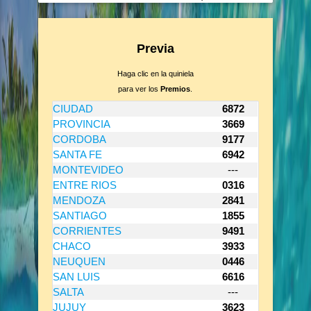
Previa
Haga clic en la quiniela
para ver los
Premios
.
CIUDAD
6872
PROVINCIA
3669
CORDOBA
9177
SANTA FE
6942
MONTEVIDEO
---
ENTRE RIOS
0316
MENDOZA
2841
SANTIAGO
1855
CORRIENTES
9491
CHACO
3933
NEUQUEN
0446
SAN LUIS
6616
SALTA
---
JUJUY
3623