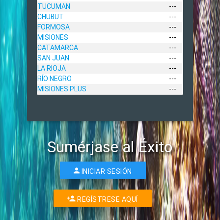
TUCUMAN
---
CHUBUT
---
FORMOSA
---
MISIONES
---
CATAMARCA
---
SAN JUAN
---
LA RIOJA
---
RÍO NEGRO
---
MISIONES PLUS
---
Sumérjase al Éxito
INICIAR SESIÓN
REGÍSTRESE AQUÍ