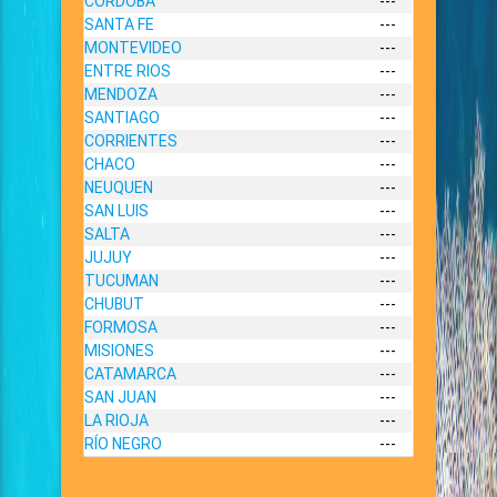
CORDOBA
---
SANTA FE
---
MONTEVIDEO
---
ENTRE RIOS
---
MENDOZA
---
SANTIAGO
---
CORRIENTES
---
CHACO
---
NEUQUEN
---
SAN LUIS
---
SALTA
---
JUJUY
---
TUCUMAN
---
CHUBUT
---
FORMOSA
---
MISIONES
---
CATAMARCA
---
SAN JUAN
---
LA RIOJA
---
RÍO NEGRO
---