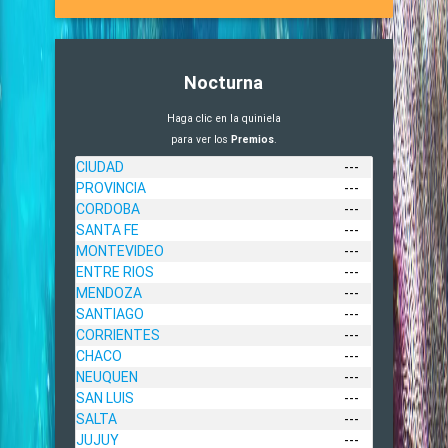
Nocturna
Haga clic en la quiniela
para ver los
Premios
.
CIUDAD
---
PROVINCIA
---
CORDOBA
---
SANTA FE
---
MONTEVIDEO
---
ENTRE RIOS
---
MENDOZA
---
SANTIAGO
---
CORRIENTES
---
CHACO
---
NEUQUEN
---
SAN LUIS
---
SALTA
---
JUJUY
---