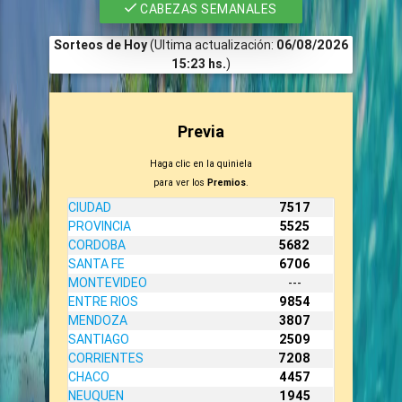
CABEZAS SEMANALES
Sorteos de Hoy
(Ultima actualización:
06/08/2026
15:23 hs.
)
Previa
Haga clic en la quiniela
para ver los
Premios
.
CIUDAD
7517
PROVINCIA
5525
CORDOBA
5682
SANTA FE
6706
MONTEVIDEO
---
ENTRE RIOS
9854
MENDOZA
3807
SANTIAGO
2509
CORRIENTES
7208
CHACO
4457
NEUQUEN
1945