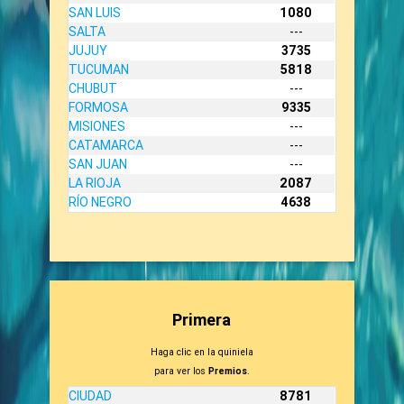
SAN LUIS
1080
SALTA
---
JUJUY
3735
TUCUMAN
5818
CHUBUT
---
FORMOSA
9335
MISIONES
---
CATAMARCA
---
SAN JUAN
---
LA RIOJA
2087
RÍO NEGRO
4638
Primera
Haga clic en la quiniela
para ver los
Premios
.
CIUDAD
8781