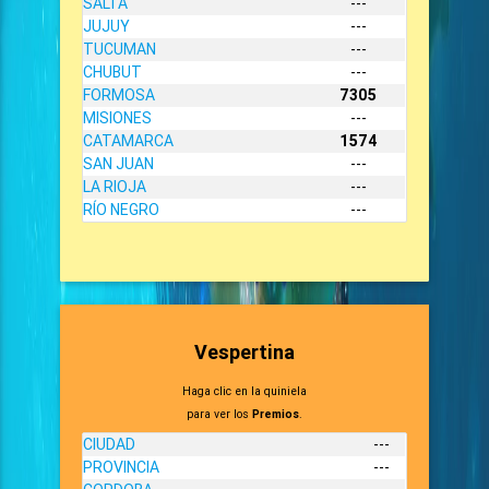
SALTA
---
JUJUY
---
TUCUMAN
---
CHUBUT
---
FORMOSA
7305
MISIONES
---
CATAMARCA
1574
SAN JUAN
---
LA RIOJA
---
RÍO NEGRO
---
Vespertina
Haga clic en la quiniela
para ver los
Premios
.
CIUDAD
---
PROVINCIA
---