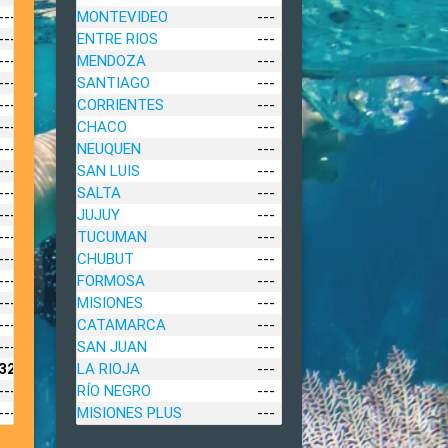
---
MONTEVIDEO
---
---
ENTRE RIOS
---
---
MENDOZA
---
---
SANTIAGO
---
---
CORRIENTES
---
---
CHACO
---
---
NEUQUEN
---
---
SAN LUIS
---
---
SALTA
---
---
JUJUY
---
---
TUCUMAN
---
---
CHUBUT
---
---
FORMOSA
---
---
MISIONES
---
---
CATAMARCA
---
---
SAN JUAN
---
322
LA RIOJA
---
---
RÍO NEGRO
---
---
MISIONES PLUS
---