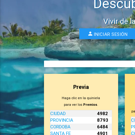
Descub
Vivir de l
INICIAR SESIÓN
Previa
Haga clic en la quiniela
para ver los
Premios
.
pa
CIUDAD
4982
PROVINCIA
8793
C
CORDOBA
6484
P
SANTA FE
4901
C