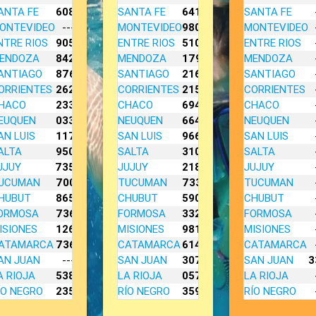
ANTA FE
6087
SANTA FE
6414
SANTA FE
ONTEVIDEO
---
MONTEVIDEO
9801
MONTEVIDEO
NTRE RIOS
9058
ENTRE RIOS
5100
ENTRE RIOS
ENDOZA
8422
MENDOZA
1794
MENDOZA
ANTIAGO
8765
SANTIAGO
2164
SANTIAGO
ORRIENTES
2621
CORRIENTES
2152
CORRIENTES
HACO
2335
CHACO
6940
CHACO
EUQUEN
0331
NEUQUEN
6644
NEUQUEN
AN LUIS
1174
SAN LUIS
9665
SAN LUIS
ALTA
9500
SALTA
3101
SALTA
UJUY
7357
JUJUY
2181
JUJUY
UCUMAN
7006
TUCUMAN
7330
TUCUMAN
HUBUT
8653
CHUBUT
5906
CHUBUT
ORMOSA
7363
FORMOSA
3324
FORMOSA
ISIONES
1263
MISIONES
9812
MISIONES
ATAMARCA
7361
CATAMARCA
6145
CATAMARCA
AN JUAN
---
SAN JUAN
3079
SAN JUAN
3
A RIOJA
5385
LA RIOJA
0571
LA RIOJA
ÍO NEGRO
2353
RÍO NEGRO
3591
RÍO NEGRO