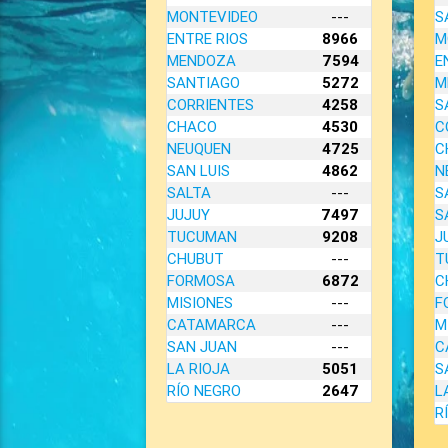
MONTEVIDEO
---
S
ENTRE RIOS
8966
M
MENDOZA
7594
E
SANTIAGO
5272
M
CORRIENTES
4258
S
CHACO
4530
C
NEUQUEN
4725
C
SAN LUIS
4862
N
SALTA
---
S
JUJUY
7497
S
TUCUMAN
9208
J
CHUBUT
---
T
FORMOSA
6872
C
MISIONES
---
F
CATAMARCA
---
M
SAN JUAN
---
C
LA RIOJA
5051
S
RÍO NEGRO
2647
L
R