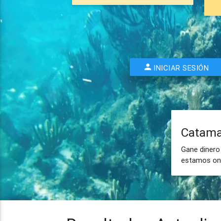
INICIAR SESIÓN
Catama
Gane dinero
estamos onl