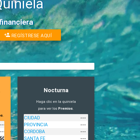
uiniela
financiera
REGÍSTRESE AQUÍ
a
Nocturna
Haga clic en la quiniela
para ver los
Premios
.
os
.
CIUDAD
---
---
PROVINCIA
---
---
CORDOBA
---
503
SANTA FE
---