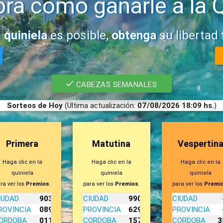
ra como ganarle a la Q
a
quiniela
es posible,
obtenga
su libertad
CABEZAS SEMANALES
Sorteos de Hoy
(Ultima actualización:
07/08/2026 18:09 hs.
)
Primera
Matutina
Vespertin
Haga clic en la
Haga clic en la
Haga clic en la
quiniela
quiniela
quiniela
ra ver los
Premios
.
para ver los
Premios
.
para ver los
Premi
IUDAD
9037
CIUDAD
9906
CIUDAD
ROVINCIA
0895
PROVINCIA
6295
PROVINCIA
ORDOBA
0119
CORDOBA
1576
CORDOBA
3