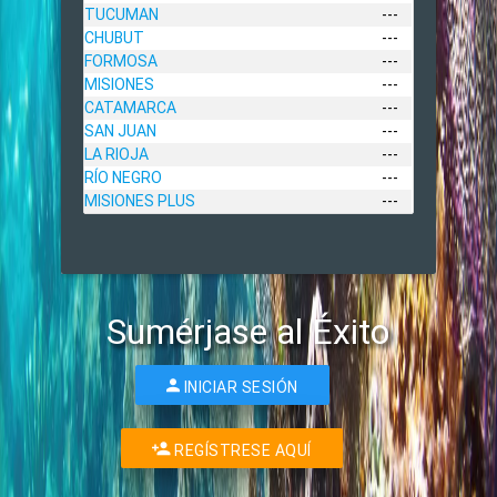
TUCUMAN
---
CHUBUT
---
FORMOSA
---
MISIONES
---
CATAMARCA
---
SAN JUAN
---
LA RIOJA
---
RÍO NEGRO
---
MISIONES PLUS
---
Sumérjase al Éxito
INICIAR SESIÓN
REGÍSTRESE AQUÍ