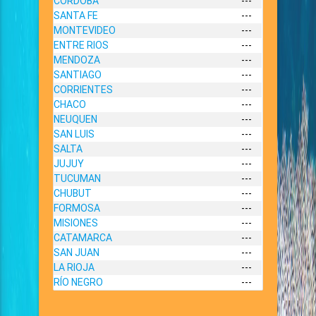
CORDOBA
---
SANTA FE
---
MONTEVIDEO
---
ENTRE RIOS
---
MENDOZA
---
SANTIAGO
---
CORRIENTES
---
CHACO
---
NEUQUEN
---
SAN LUIS
---
SALTA
---
JUJUY
---
TUCUMAN
---
CHUBUT
---
FORMOSA
---
MISIONES
---
CATAMARCA
---
SAN JUAN
---
LA RIOJA
---
RÍO NEGRO
---