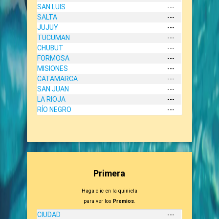
SAN LUIS
---
SALTA
---
JUJUY
---
TUCUMAN
---
CHUBUT
---
FORMOSA
---
MISIONES
---
CATAMARCA
---
SAN JUAN
---
LA RIOJA
---
RÍO NEGRO
---
Primera
Haga clic en la quiniela
para ver los
Premios
.
CIUDAD
---