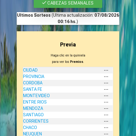
CABEZAS SEMANALES
Ultimos Sorteos
(Ultima actualización:
07/08/2026
00:16 hs.
)
Previa
Haga clic en la quiniela
para ver los
Premios
.
CIUDAD
---
PROVINCIA
---
CORDOBA
---
SANTA FE
---
MONTEVIDEO
---
ENTRE RIOS
---
MENDOZA
---
SANTIAGO
---
CORRIENTES
---
CHACO
---
NEUQUEN
---