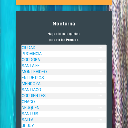
Nocturna
Haga clic en la quiniela
para ver los
Premios
.
CIUDAD
---
PROVINCIA
---
CORDOBA
---
SANTA FE
---
MONTEVIDEO
---
ENTRE RIOS
---
MENDOZA
---
SANTIAGO
---
CORRIENTES
---
CHACO
---
NEUQUEN
---
SAN LUIS
---
SALTA
---
JUJUY
---