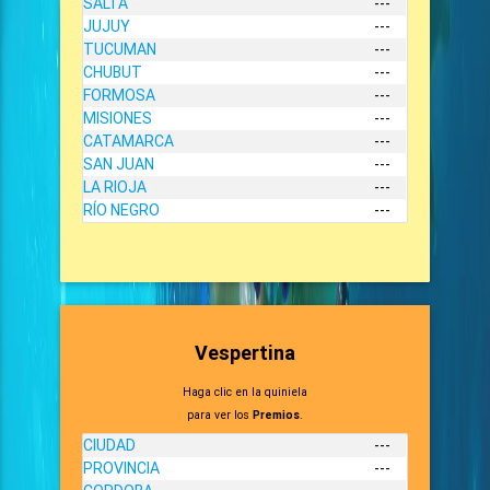
SALTA
---
JUJUY
---
TUCUMAN
---
CHUBUT
---
FORMOSA
---
MISIONES
---
CATAMARCA
---
SAN JUAN
---
LA RIOJA
---
RÍO NEGRO
---
Vespertina
Haga clic en la quiniela
para ver los
Premios
.
CIUDAD
---
PROVINCIA
---