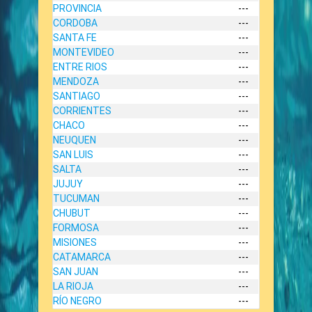
PROVINCIA
---
CORDOBA
---
SANTA FE
---
MONTEVIDEO
---
ENTRE RIOS
---
MENDOZA
---
SANTIAGO
---
CORRIENTES
---
CHACO
---
NEUQUEN
---
SAN LUIS
---
SALTA
---
JUJUY
---
TUCUMAN
---
CHUBUT
---
FORMOSA
---
MISIONES
---
CATAMARCA
---
SAN JUAN
---
LA RIOJA
---
RÍO NEGRO
---