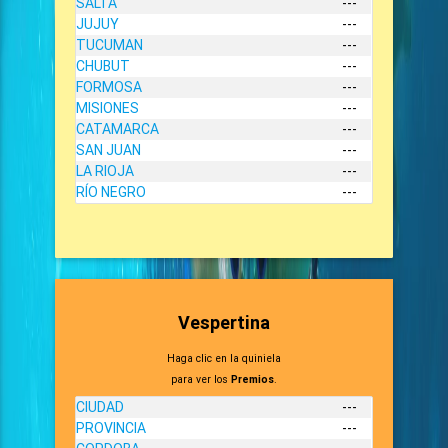
SALTA
---
JUJUY
---
TUCUMAN
---
CHUBUT
---
FORMOSA
---
MISIONES
---
CATAMARCA
---
SAN JUAN
---
LA RIOJA
---
RÍO NEGRO
---
Vespertina
Haga clic en la quiniela
para ver los
Premios
.
CIUDAD
---
PROVINCIA
---