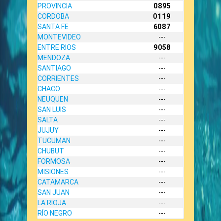
PROVINCIA
0895
CORDOBA
0119
SANTA FE
6087
MONTEVIDEO
---
ENTRE RIOS
9058
MENDOZA
---
SANTIAGO
---
CORRIENTES
---
CHACO
---
NEUQUEN
---
SAN LUIS
---
SALTA
---
JUJUY
---
TUCUMAN
---
CHUBUT
---
FORMOSA
---
MISIONES
---
CATAMARCA
---
SAN JUAN
---
LA RIOJA
---
RÍO NEGRO
---