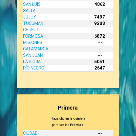
SAN LUIS
4862
SALTA
---
JUJUY
7497
TUCUMAN
9208
CHUBUT
---
FORMOSA
6872
MISIONES
---
CATAMARCA
---
SAN JUAN
---
LA RIOJA
5051
RÍO NEGRO
2647
Primera
Haga clic en la quiniela
para ver los
Premios
.
CIUDAD
---