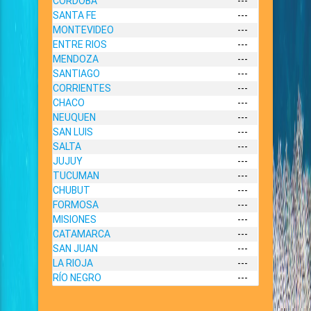
CORDOBA
---
SANTA FE
---
MONTEVIDEO
---
ENTRE RIOS
---
MENDOZA
---
SANTIAGO
---
CORRIENTES
---
CHACO
---
NEUQUEN
---
SAN LUIS
---
SALTA
---
JUJUY
---
TUCUMAN
---
CHUBUT
---
FORMOSA
---
MISIONES
---
CATAMARCA
---
SAN JUAN
---
LA RIOJA
---
RÍO NEGRO
---