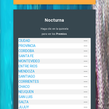
Nocturna
Haga clic en la quiniela
para ver los
Premios
.
CIUDAD
---
PROVINCIA
---
CORDOBA
---
SANTA FE
---
MONTEVIDEO
---
ENTRE RIOS
---
MENDOZA
---
SANTIAGO
---
CORRIENTES
---
CHACO
---
NEUQUEN
---
SAN LUIS
---
SALTA
---
JUJUY
---