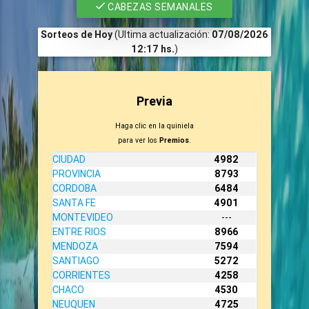
CABEZAS SEMANALES
Sorteos de Hoy
(Ultima actualización:
07/08/2026
12:17 hs.
)
Previa
Haga clic en la quiniela
para ver los
Premios
.
CIUDAD
4982
PROVINCIA
8793
CORDOBA
6484
SANTA FE
4901
MONTEVIDEO
---
ENTRE RIOS
8966
MENDOZA
7594
SANTIAGO
5272
CORRIENTES
4258
CHACO
4530
NEUQUEN
4725