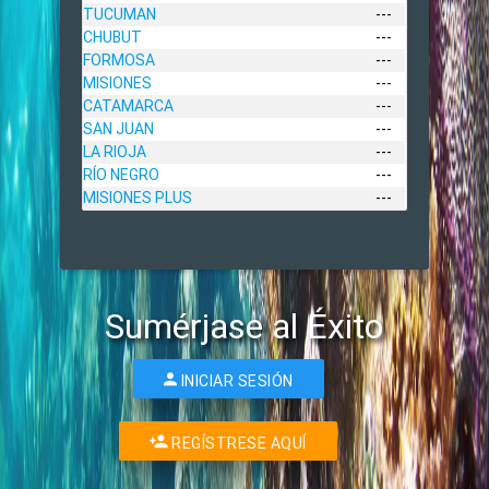
TUCUMAN
---
CHUBUT
---
FORMOSA
---
MISIONES
---
CATAMARCA
---
SAN JUAN
---
LA RIOJA
---
RÍO NEGRO
---
MISIONES PLUS
---
Sumérjase al Éxito
INICIAR SESIÓN
REGÍSTRESE AQUÍ