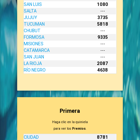
SAN LUIS
1080
SALTA
---
JUJUY
3735
TUCUMAN
5818
CHUBUT
---
FORMOSA
9335
MISIONES
---
CATAMARCA
---
SAN JUAN
---
LA RIOJA
2087
RÍO NEGRO
4638
Primera
Haga clic en la quiniela
para ver los
Premios
.
CIUDAD
8781