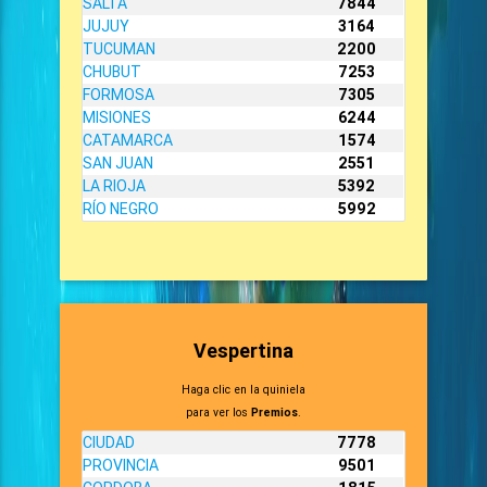
SALTA
7844
JUJUY
3164
TUCUMAN
2200
CHUBUT
7253
FORMOSA
7305
MISIONES
6244
CATAMARCA
1574
SAN JUAN
2551
LA RIOJA
5392
RÍO NEGRO
5992
Vespertina
Haga clic en la quiniela
para ver los
Premios
.
CIUDAD
7778
PROVINCIA
9501