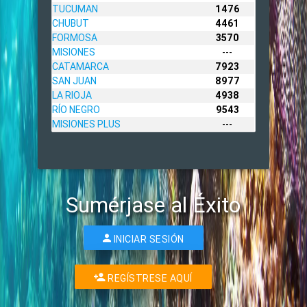
TUCUMAN
1476
CHUBUT
4461
FORMOSA
3570
MISIONES
---
CATAMARCA
7923
SAN JUAN
8977
LA RIOJA
4938
RÍO NEGRO
9543
MISIONES PLUS
---
Sumérjase al Éxito
INICIAR SESIÓN
REGÍSTRESE AQUÍ