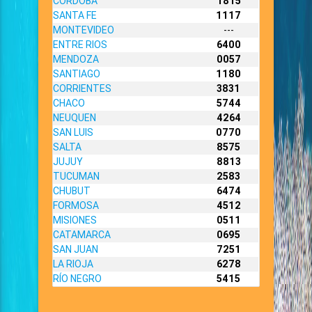
CORDOBA
1815
SANTA FE
1117
MONTEVIDEO
---
ENTRE RIOS
6400
MENDOZA
0057
SANTIAGO
1180
CORRIENTES
3831
CHACO
5744
NEUQUEN
4264
SAN LUIS
0770
SALTA
8575
JUJUY
8813
TUCUMAN
2583
CHUBUT
6474
FORMOSA
4512
MISIONES
0511
CATAMARCA
0695
SAN JUAN
7251
LA RIOJA
6278
RÍO NEGRO
5415