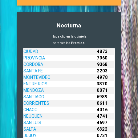
Nocturna
Haga clic en la quiniela
para ver los
Premios
.
CIUDAD
4873
PROVINCIA
7960
CORDOBA
9368
SANTA FE
2203
MONTEVIDEO
4978
ENTRE RIOS
3870
MENDOZA
0071
SANTIAGO
6989
CORRIENTES
0611
CHACO
4016
NEUQUEN
4741
SAN LUIS
4697
SALTA
6322
JUJUY
0731