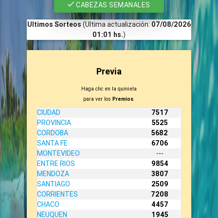
CABEZAS SEMANALES
Ultimos Sorteos
(Ultima actualización:
07/08/2026
01:01 hs.
)
Previa
Haga clic en la quiniela
para ver los
Premios
.
CIUDAD
7517
PROVINCIA
5525
CORDOBA
5682
SANTA FE
6706
MONTEVIDEO
---
ENTRE RIOS
9854
MENDOZA
3807
SANTIAGO
2509
CORRIENTES
7208
CHACO
4457
NEUQUEN
1945