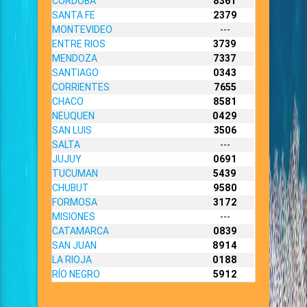
CORDOBA
8361
SANTA FE
2379
MONTEVIDEO
---
ENTRE RIOS
3739
MENDOZA
7337
SANTIAGO
0343
CORRIENTES
7655
CHACO
8581
NEUQUEN
0429
SAN LUIS
3506
SALTA
---
JUJUY
0691
TUCUMAN
5439
CHUBUT
9580
FORMOSA
3172
MISIONES
---
CATAMARCA
0839
SAN JUAN
8914
LA RIOJA
0188
RÍO NEGRO
5912