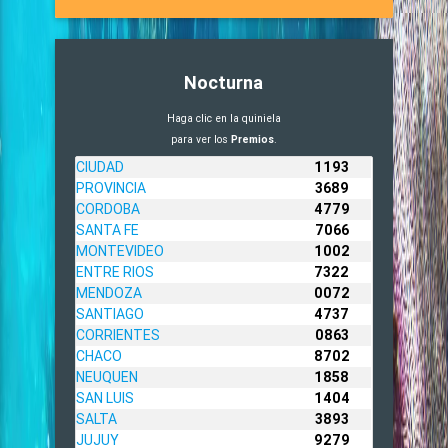
Nocturna
Haga clic en la quiniela
para ver los
Premios
.
CIUDAD
1193
PROVINCIA
3689
CORDOBA
4779
SANTA FE
7066
MONTEVIDEO
1002
ENTRE RIOS
7322
MENDOZA
0072
SANTIAGO
4737
CORRIENTES
0863
CHACO
8702
NEUQUEN
1858
SAN LUIS
1404
SALTA
3893
JUJUY
9279