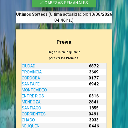
CABEZAS SEMANALES
Ultimos Sorteos
(Ultima actualización:
10/08/2026
04:46 hs.
)
Previa
Haga clic en la quiniela
para ver los
Premios
.
CIUDAD
6872
PROVINCIA
3669
CORDOBA
9177
SANTA FE
6942
MONTEVIDEO
---
ENTRE RIOS
0316
MENDOZA
2841
SANTIAGO
1855
CORRIENTES
9491
CHACO
3933
NEUQUEN
0446