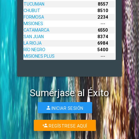
TUCUMAN
8557
CHUBUT
8510
FORMOSA
2234
MISIONES
---
CATAMARCA
6550
SAN JUAN
8374
LA RIOJA
6984
RÍO NEGRO
5400
MISIONES PLUS
---
Sumérjase al Éxito
INICIAR SESIÓN
REGÍSTRESE AQUÍ