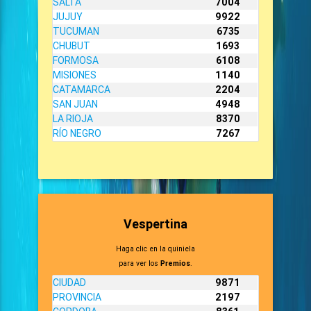
SALTA
7004
JUJUY
9922
TUCUMAN
6735
CHUBUT
1693
FORMOSA
6108
MISIONES
1140
CATAMARCA
2204
SAN JUAN
4948
LA RIOJA
8370
RÍO NEGRO
7267
Vespertina
Haga clic en la quiniela
para ver los
Premios
.
CIUDAD
9871
PROVINCIA
2197