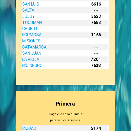
SAN LUIS
6616
SALTA
---
JUJUY
3623
TUCUMAN
7683
CHUBUT
---
FORMOSA
1166
MISIONES
---
CATAMARCA
---
SAN JUAN
---
LA RIOJA
7201
RÍO NEGRO
7638
Primera
Haga clic en la quiniela
para ver los
Premios
.
CIUDAD
5174