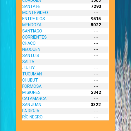
CORDOBA
3503
SANTA FE
7293
MONTEVIDEO
---
ENTRE RIOS
9515
MENDOZA
8022
SANTIAGO
---
CORRIENTES
---
CHACO
---
NEUQUEN
---
SAN LUIS
---
SALTA
---
JUJUY
---
TUCUMAN
---
CHUBUT
---
FORMOSA
---
MISIONES
2342
CATAMARCA
---
SAN JUAN
3322
LA RIOJA
---
RÍO NEGRO
---