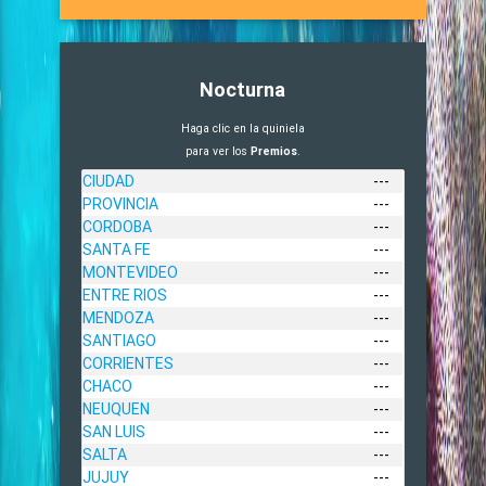
Nocturna
Haga clic en la quiniela
para ver los
Premios
.
CIUDAD
---
PROVINCIA
---
CORDOBA
---
SANTA FE
---
MONTEVIDEO
---
ENTRE RIOS
---
MENDOZA
---
SANTIAGO
---
CORRIENTES
---
CHACO
---
NEUQUEN
---
SAN LUIS
---
SALTA
---
JUJUY
---