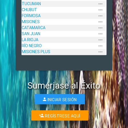
TUCUMAN
---
CHUBUT
---
FORMOSA
---
MISIONES
---
CATAMARCA
---
SAN JUAN
---
LA RIOJA
---
RÍO NEGRO
---
MISIONES PLUS
---
Sumérjase al Éxito
INICIAR SESIÓN
REGÍSTRESE AQUÍ