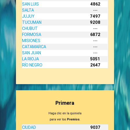
SAN LUIS
4862
SALTA
---
JUJUY
7497
TUCUMAN
9208
CHUBUT
---
FORMOSA
6872
MISIONES
---
CATAMARCA
---
SAN JUAN
---
LA RIOJA
5051
RÍO NEGRO
2647
Primera
Haga clic en la quiniela
para ver los
Premios
.
CIUDAD
9037