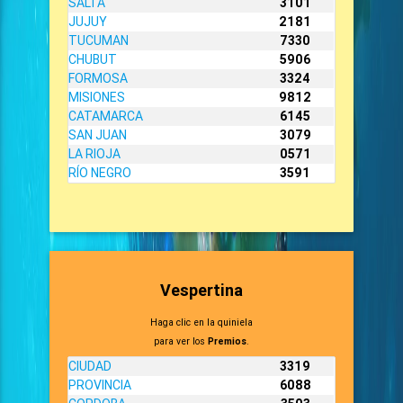
SALTA
3101
JUJUY
2181
TUCUMAN
7330
CHUBUT
5906
FORMOSA
3324
MISIONES
9812
CATAMARCA
6145
SAN JUAN
3079
LA RIOJA
0571
RÍO NEGRO
3591
Vespertina
Haga clic en la quiniela
para ver los
Premios
.
CIUDAD
3319
PROVINCIA
6088