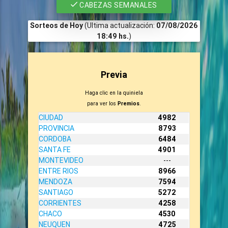
CABEZAS SEMANALES
Sorteos de Hoy
(Ultima actualización:
07/08/2026
18:49 hs.
)
Previa
Haga clic en la quiniela
para ver los
Premios
.
CIUDAD
4982
PROVINCIA
8793
CORDOBA
6484
SANTA FE
4901
MONTEVIDEO
---
ENTRE RIOS
8966
MENDOZA
7594
SANTIAGO
5272
CORRIENTES
4258
CHACO
4530
NEUQUEN
4725