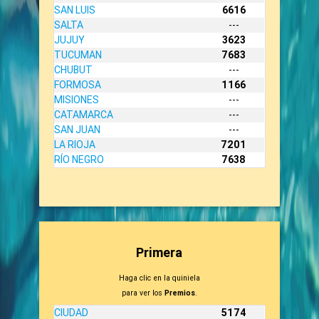
SAN LUIS
6616
SALTA
---
JUJUY
3623
TUCUMAN
7683
CHUBUT
---
FORMOSA
1166
MISIONES
---
CATAMARCA
---
SAN JUAN
---
LA RIOJA
7201
RÍO NEGRO
7638
Primera
Haga clic en la quiniela
para ver los
Premios
.
CIUDAD
5174