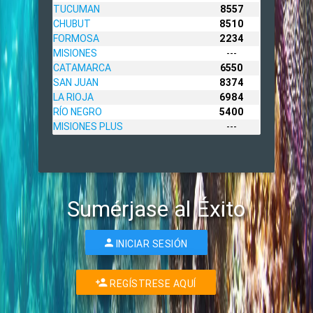
TUCUMAN
8557
CHUBUT
8510
FORMOSA
2234
MISIONES
---
CATAMARCA
6550
SAN JUAN
8374
LA RIOJA
6984
RÍO NEGRO
5400
MISIONES PLUS
---
Sumérjase al Éxito
INICIAR SESIÓN
REGÍSTRESE AQUÍ