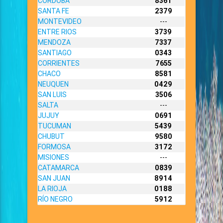
CORDOBA
8361
SANTA FE
2379
MONTEVIDEO
---
ENTRE RIOS
3739
MENDOZA
7337
SANTIAGO
0343
CORRIENTES
7655
CHACO
8581
NEUQUEN
0429
SAN LUIS
3506
SALTA
---
JUJUY
0691
TUCUMAN
5439
CHUBUT
9580
FORMOSA
3172
MISIONES
---
CATAMARCA
0839
SAN JUAN
8914
LA RIOJA
0188
RÍO NEGRO
5912