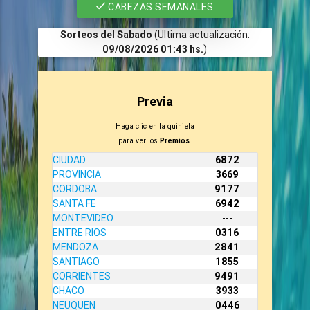
CABEZAS SEMANALES
Sorteos del Sabado
(Ultima actualización:
09/08/2026 01:43 hs.
)
Previa
Haga clic en la quiniela
para ver los
Premios
.
CIUDAD
6872
PROVINCIA
3669
CORDOBA
9177
SANTA FE
6942
MONTEVIDEO
---
ENTRE RIOS
0316
MENDOZA
2841
SANTIAGO
1855
CORRIENTES
9491
CHACO
3933
NEUQUEN
0446