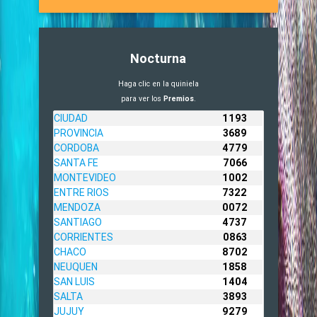
Nocturna
Haga clic en la quiniela
para ver los
Premios
.
CIUDAD
1193
PROVINCIA
3689
CORDOBA
4779
SANTA FE
7066
MONTEVIDEO
1002
ENTRE RIOS
7322
MENDOZA
0072
SANTIAGO
4737
CORRIENTES
0863
CHACO
8702
NEUQUEN
1858
SAN LUIS
1404
SALTA
3893
JUJUY
9279