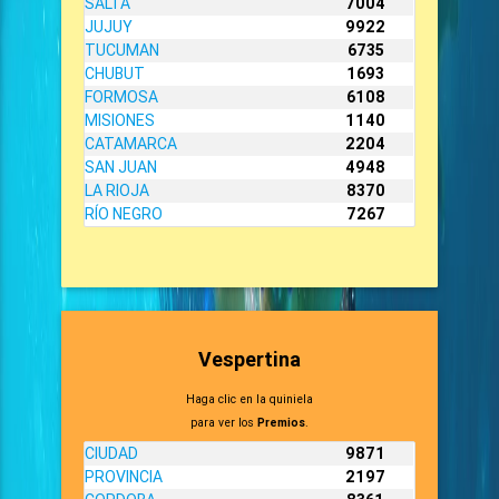
SALTA
7004
JUJUY
9922
TUCUMAN
6735
CHUBUT
1693
FORMOSA
6108
MISIONES
1140
CATAMARCA
2204
SAN JUAN
4948
LA RIOJA
8370
RÍO NEGRO
7267
Vespertina
Haga clic en la quiniela
para ver los
Premios
.
CIUDAD
9871
PROVINCIA
2197