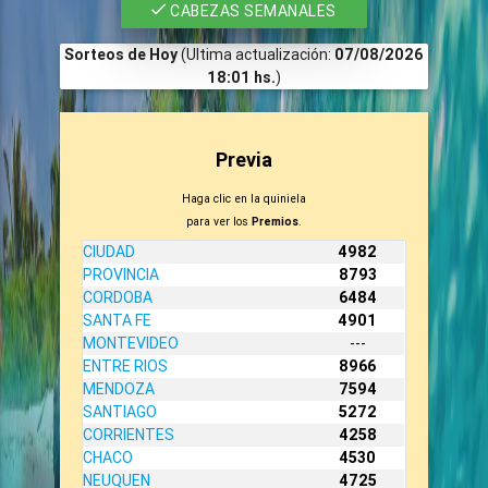
CABEZAS SEMANALES
Sorteos de Hoy
(Ultima actualización:
07/08/2026
18:01 hs.
)
Previa
Haga clic en la quiniela
para ver los
Premios
.
CIUDAD
4982
PROVINCIA
8793
CORDOBA
6484
SANTA FE
4901
MONTEVIDEO
---
ENTRE RIOS
8966
MENDOZA
7594
SANTIAGO
5272
CORRIENTES
4258
CHACO
4530
NEUQUEN
4725