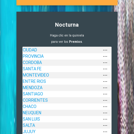
Nocturna
Haga clic en la quiniela
para ver los
Premios
.
CIUDAD
---
PROVINCIA
---
CORDOBA
---
SANTA FE
---
MONTEVIDEO
---
ENTRE RIOS
---
MENDOZA
---
SANTIAGO
---
CORRIENTES
---
CHACO
---
NEUQUEN
---
SAN LUIS
---
SALTA
---
JUJUY
---