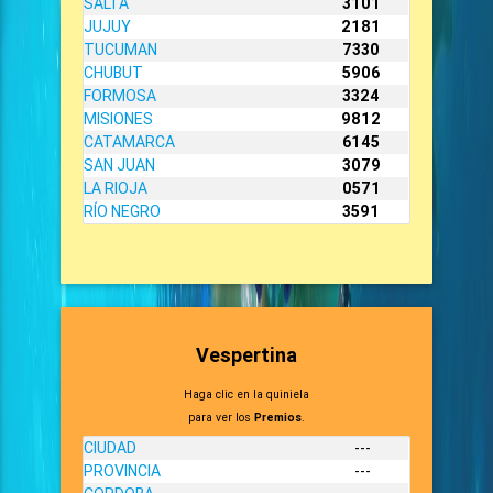
SALTA
3101
JUJUY
2181
TUCUMAN
7330
CHUBUT
5906
FORMOSA
3324
MISIONES
9812
CATAMARCA
6145
SAN JUAN
3079
LA RIOJA
0571
RÍO NEGRO
3591
Vespertina
Haga clic en la quiniela
para ver los
Premios
.
CIUDAD
---
PROVINCIA
---