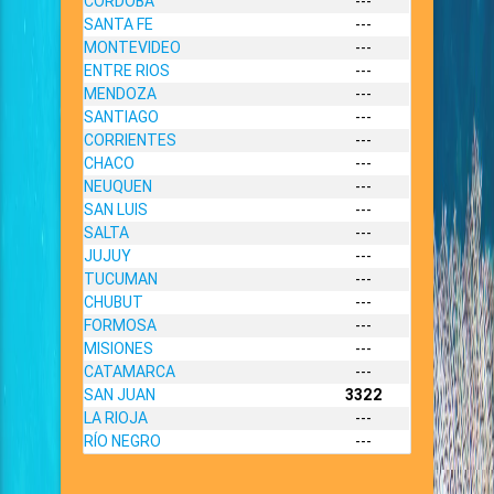
CORDOBA
---
SANTA FE
---
MONTEVIDEO
---
ENTRE RIOS
---
MENDOZA
---
SANTIAGO
---
CORRIENTES
---
CHACO
---
NEUQUEN
---
SAN LUIS
---
SALTA
---
JUJUY
---
TUCUMAN
---
CHUBUT
---
FORMOSA
---
MISIONES
---
CATAMARCA
---
SAN JUAN
3322
LA RIOJA
---
RÍO NEGRO
---