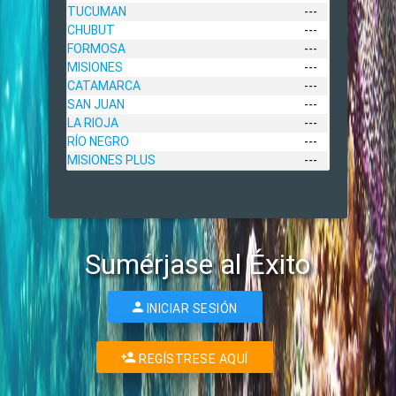
TUCUMAN
---
CHUBUT
---
FORMOSA
---
MISIONES
---
CATAMARCA
---
SAN JUAN
---
LA RIOJA
---
RÍO NEGRO
---
MISIONES PLUS
---
Sumérjase al Éxito
INICIAR SESIÓN
REGÍSTRESE AQUÍ