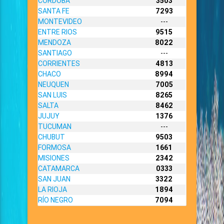
CORDOBA
3503
SANTA FE
7293
MONTEVIDEO
---
ENTRE RIOS
9515
MENDOZA
8022
SANTIAGO
---
CORRIENTES
4813
CHACO
8994
NEUQUEN
7005
SAN LUIS
8265
SALTA
8462
JUJUY
1376
TUCUMAN
---
CHUBUT
9503
FORMOSA
1661
MISIONES
2342
CATAMARCA
0333
SAN JUAN
3322
LA RIOJA
1894
RÍO NEGRO
7094