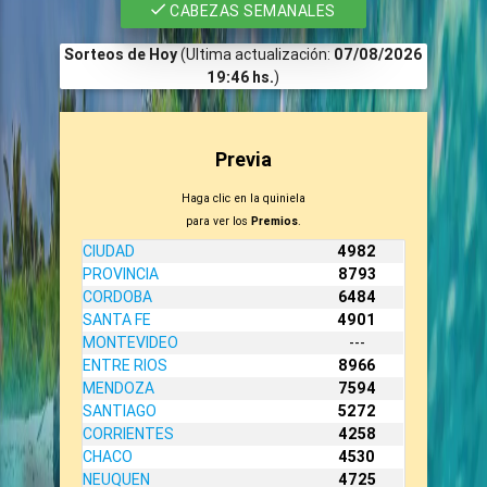
CABEZAS SEMANALES
Sorteos de Hoy
(Ultima actualización:
07/08/2026
19:46 hs.
)
Previa
Haga clic en la quiniela
para ver los
Premios
.
CIUDAD
4982
PROVINCIA
8793
CORDOBA
6484
SANTA FE
4901
MONTEVIDEO
---
ENTRE RIOS
8966
MENDOZA
7594
SANTIAGO
5272
CORRIENTES
4258
CHACO
4530
NEUQUEN
4725