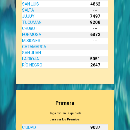
SAN LUIS
4862
SALTA
---
JUJUY
7497
TUCUMAN
9208
CHUBUT
---
FORMOSA
6872
MISIONES
---
CATAMARCA
---
SAN JUAN
---
LA RIOJA
5051
RÍO NEGRO
2647
Primera
Haga clic en la quiniela
para ver los
Premios
.
CIUDAD
9037