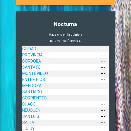
Nocturna
Haga clic en la quiniela
para ver los
Premios
.
CIUDAD
---
PROVINCIA
---
CORDOBA
---
SANTA FE
---
MONTEVIDEO
---
ENTRE RIOS
---
MENDOZA
---
SANTIAGO
---
CORRIENTES
---
CHACO
---
NEUQUEN
---
SAN LUIS
---
SALTA
---
JUJUY
---