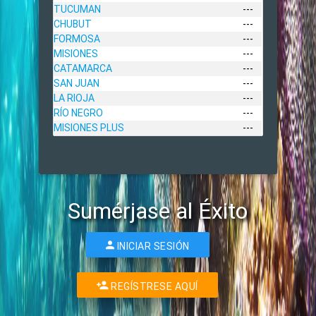
TUCUMAN
---
CHUBUT
---
FORMOSA
---
MISIONES
---
CATAMARCA
---
SAN JUAN
---
LA RIOJA
---
RÍO NEGRO
---
MISIONES PLUS
---
Sumérjase al Éxito
INICIAR SESIÓN
REGÍSTRESE AQUÍ