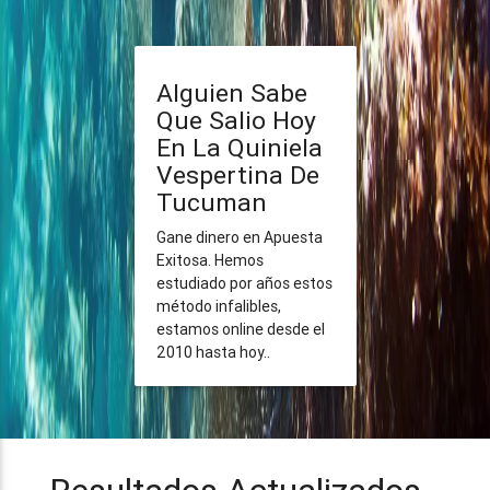
Alguien Sabe
Que Salio Hoy
En La Quiniela
Vespertina De
Tucuman
Gane dinero en Apuesta
Exitosa. Hemos
estudiado por años estos
método infalibles,
estamos online desde el
2010 hasta hoy..