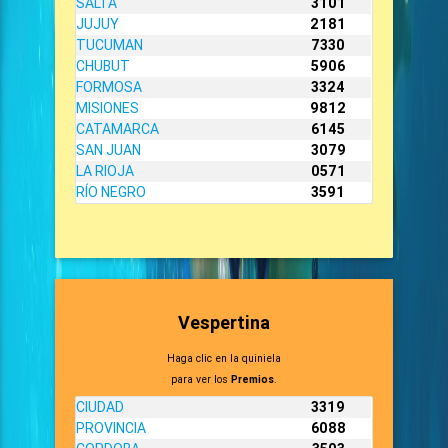
SALTA
3101
JUJUY
2181
TUCUMAN
7330
CHUBUT
5906
FORMOSA
3324
MISIONES
9812
CATAMARCA
6145
SAN JUAN
3079
LA RIOJA
0571
RÍO NEGRO
3591
Vespertina
Haga clic en la quiniela
para ver los
Premios
.
CIUDAD
3319
PROVINCIA
6088