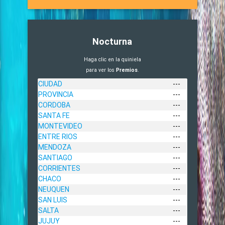
Nocturna
Haga clic en la quiniela
para ver los
Premios
.
CIUDAD
---
PROVINCIA
---
CORDOBA
---
SANTA FE
---
MONTEVIDEO
---
ENTRE RIOS
---
MENDOZA
---
SANTIAGO
---
CORRIENTES
---
CHACO
---
NEUQUEN
---
SAN LUIS
---
SALTA
---
JUJUY
---