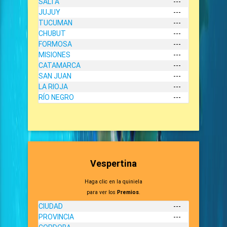
SALTA
---
JUJUY
---
TUCUMAN
---
CHUBUT
---
FORMOSA
---
MISIONES
---
CATAMARCA
---
SAN JUAN
---
LA RIOJA
---
RÍO NEGRO
---
Vespertina
Haga clic en la quiniela
para ver los
Premios
.
CIUDAD
---
PROVINCIA
---