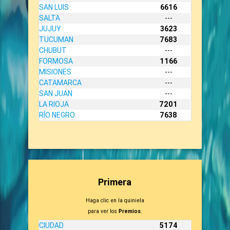
SAN LUIS
6616
SALTA
---
JUJUY
3623
TUCUMAN
7683
CHUBUT
---
FORMOSA
1166
MISIONES
---
CATAMARCA
---
SAN JUAN
---
LA RIOJA
7201
RÍO NEGRO
7638
Primera
Haga clic en la quiniela
para ver los
Premios
.
CIUDAD
5174