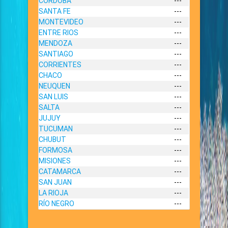
CORDOBA
---
SANTA FE
---
MONTEVIDEO
---
ENTRE RIOS
---
MENDOZA
---
SANTIAGO
---
CORRIENTES
---
CHACO
---
NEUQUEN
---
SAN LUIS
---
SALTA
---
JUJUY
---
TUCUMAN
---
CHUBUT
---
FORMOSA
---
MISIONES
---
CATAMARCA
---
SAN JUAN
---
LA RIOJA
---
RÍO NEGRO
---