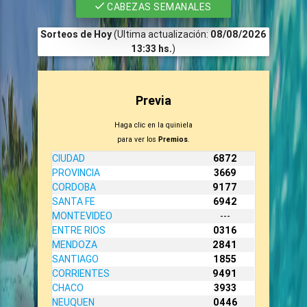
CABEZAS SEMANALES
Sorteos de Hoy
(Ultima actualización:
08/08/2026
13:33 hs.
)
Previa
Haga clic en la quiniela
para ver los
Premios
.
CIUDAD
6872
PROVINCIA
3669
CORDOBA
9177
SANTA FE
6942
MONTEVIDEO
---
ENTRE RIOS
0316
MENDOZA
2841
SANTIAGO
1855
CORRIENTES
9491
CHACO
3933
NEUQUEN
0446