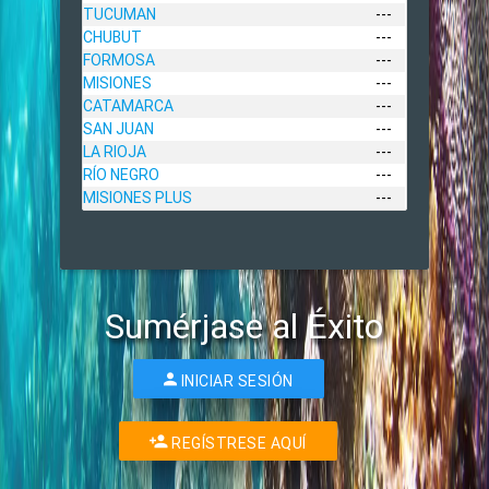
TUCUMAN
---
CHUBUT
---
FORMOSA
---
MISIONES
---
CATAMARCA
---
SAN JUAN
---
LA RIOJA
---
RÍO NEGRO
---
MISIONES PLUS
---
Sumérjase al Éxito
INICIAR SESIÓN
REGÍSTRESE AQUÍ