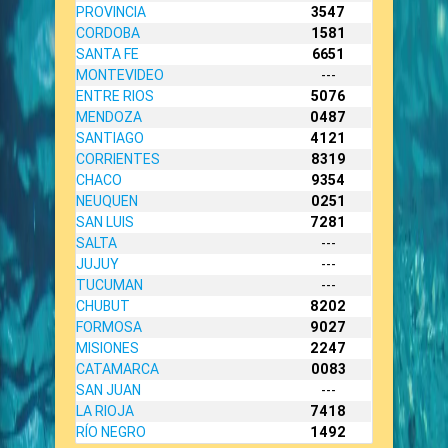
PROVINCIA
3547
CORDOBA
1581
SANTA FE
6651
MONTEVIDEO
---
ENTRE RIOS
5076
MENDOZA
0487
SANTIAGO
4121
CORRIENTES
8319
CHACO
9354
NEUQUEN
0251
SAN LUIS
7281
SALTA
---
JUJUY
---
TUCUMAN
---
CHUBUT
8202
FORMOSA
9027
MISIONES
2247
CATAMARCA
0083
SAN JUAN
---
LA RIOJA
7418
RÍO NEGRO
1492