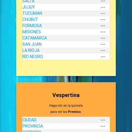
SALTA
---
JUJUY
---
TUCUMAN
---
CHUBUT
---
FORMOSA
---
MISIONES
---
CATAMARCA
---
SAN JUAN
---
LA RIOJA
---
RÍO NEGRO
---
Vespertina
Haga clic en la quiniela
para ver los
Premios
.
CIUDAD
---
PROVINCIA
---