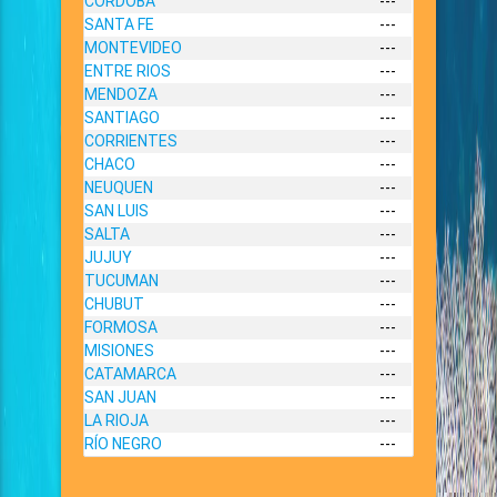
CORDOBA
---
SANTA FE
---
MONTEVIDEO
---
ENTRE RIOS
---
MENDOZA
---
SANTIAGO
---
CORRIENTES
---
CHACO
---
NEUQUEN
---
SAN LUIS
---
SALTA
---
JUJUY
---
TUCUMAN
---
CHUBUT
---
FORMOSA
---
MISIONES
---
CATAMARCA
---
SAN JUAN
---
LA RIOJA
---
RÍO NEGRO
---