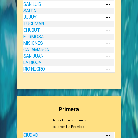
SAN LUIS
---
SALTA
---
JUJUY
---
TUCUMAN
---
CHUBUT
---
FORMOSA
---
MISIONES
---
CATAMARCA
---
SAN JUAN
---
LA RIOJA
---
RÍO NEGRO
---
Primera
Haga clic en la quiniela
para ver los
Premios
.
CIUDAD
---