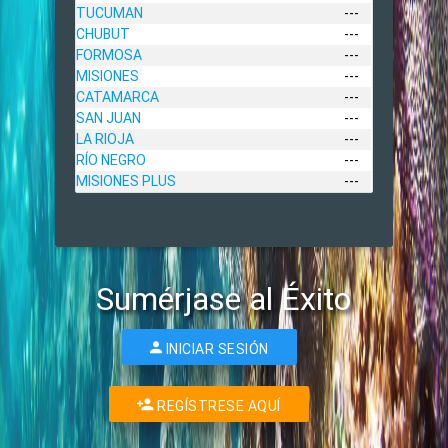
TUCUMAN
---
CHUBUT
---
FORMOSA
---
MISIONES
---
CATAMARCA
---
SAN JUAN
---
LA RIOJA
---
RÍO NEGRO
---
MISIONES PLUS
---
Sumérjase al Éxito
INICIAR SESIÓN
REGÍSTRESE AQUÍ