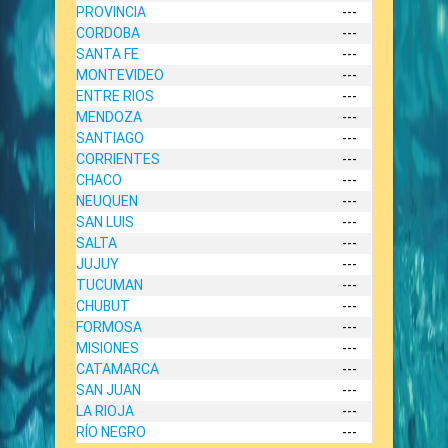
PROVINCIA
---
CORDOBA
---
SANTA FE
---
MONTEVIDEO
---
ENTRE RIOS
---
MENDOZA
---
SANTIAGO
---
CORRIENTES
---
CHACO
---
NEUQUEN
---
SAN LUIS
---
SALTA
---
JUJUY
---
TUCUMAN
---
CHUBUT
---
FORMOSA
---
MISIONES
---
CATAMARCA
---
SAN JUAN
---
LA RIOJA
---
RÍO NEGRO
---