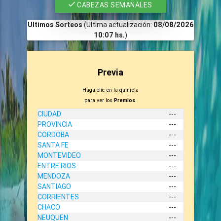
CABEZAS SEMANALES
Ultimos Sorteos
(Ultima actualización:
08/08/2026
10:07 hs.
)
Previa
Haga clic en la quiniela
para ver los
Premios
.
CIUDAD
---
PROVINCIA
---
CORDOBA
---
SANTA FE
---
MONTEVIDEO
---
ENTRE RIOS
---
MENDOZA
---
SANTIAGO
---
CORRIENTES
---
CHACO
---
NEUQUEN
---