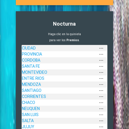
Nocturna
Haga clic en la quiniela
para ver los
Premios
.
CIUDAD
---
PROVINCIA
---
CORDOBA
---
SANTA FE
---
MONTEVIDEO
---
ENTRE RIOS
---
MENDOZA
---
SANTIAGO
---
CORRIENTES
---
CHACO
---
NEUQUEN
---
SAN LUIS
---
SALTA
---
JUJUY
---